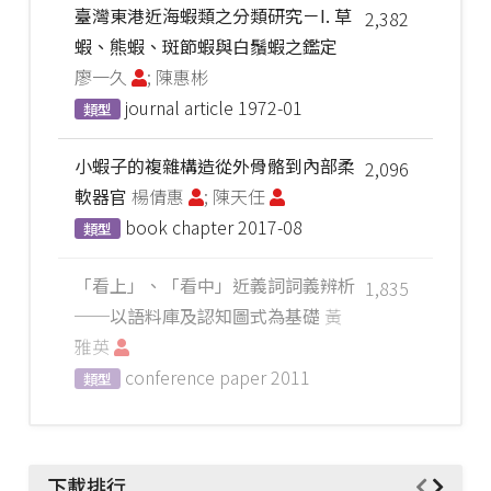
臺灣東港近海蝦類之分類研究－I. 草
2,382
蝦、熊蝦、斑節蝦與白鬚蝦之鑑定
廖一久
; 陳惠彬
journal article
1972-01
類型
小蝦子的複雜構造從外骨骼到內部柔
2,096
軟器官
楊倩惠
; 陳天任
book chapter
2017-08
類型
「看上」、「看中」近義詞詞義辨析
1,835
──以語料庫及認知圖式為基礎
黃
雅英
conference paper
2011
類型
下載排行