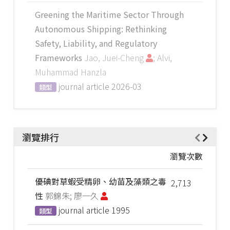
Greening the Maritime Sector Through
Autonomous Shipping: Rethinking
Safety, Liability, and Regulatory
Frameworks
Jao, Juei-Cheng
; Alvi,
Muhammad Hanzla
journal article
2026-03
類型
瀏覽排行
瀏覽次數
優碘對草蝦受精卵、幼苗及藻類之毒
2,713
性
郭錦朱; 廖一久
journal article
1995
類型