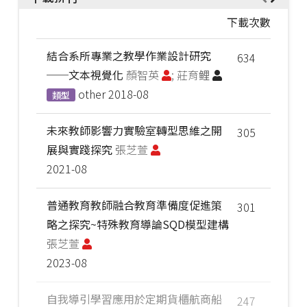
下載次數
結合系所專業之教學作業設計研究
634
──文本視覺化
顏智英
; 莊育鲤
other
2018-08
類型
未來教師影響力實驗室轉型思維之開
305
展與實踐探究
張芝萱
2021-08
普通教育教師融合教育準備度促進策
301
略之探究~特殊教育導論SQD模型建構
張芝萱
2023-08
自我導引學習應用於定期貨櫃航商船
247