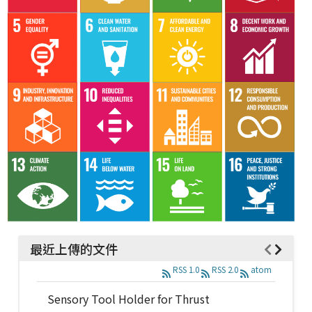
最近上傳的文件
RSS 1.0
RSS 2.0
atom
Sensory Tool Holder for Thrust