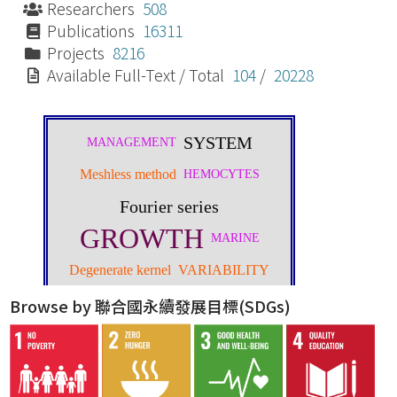
Researchers
508
Publications
16311
Projects
8216
Available Full-Text / Total
104
/
20228
Browse by 聯合國永續發展目標(SDGs)