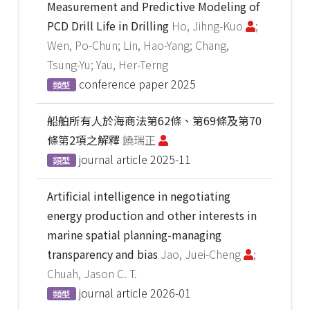
Measurement and Predictive Modeling of
PCD Drill Life in Drilling
Ho, Jihng-Kuo
;
Wen, Po-Chun; Lin, Hao-Yang; Chang,
Tsung-Yu; Yau, Her-Terng
conference paper
2025
類型
船舶所有人於海商法第62條、第69條及第70
條第2項之解釋
饒瑞正
journal article
2025-11
類型
Artificial intelligence in negotiating
energy production and other interests in
marine spatial planning-managing
transparency and bias
Jao, Juei-Cheng
;
Chuah, Jason C. T.
journal article
2026-01
類型