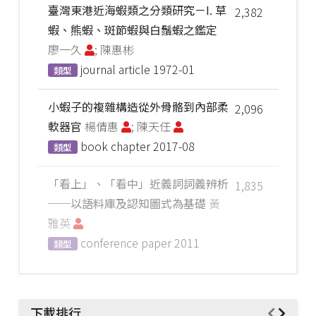
臺灣東港近海蝦類之分類研究－I. 草
2,382
蝦、熊蝦、斑節蝦與白鬚蝦之鑑定
廖一久
; 陳惠彬
journal article
1972-01
類型
小蝦子的複雜構造從外骨骼到內部柔
2,096
軟器官
楊倩惠
; 陳天任
book chapter
2017-08
類型
「看上」、「看中」近義詞詞義辨析
1,835
──以語料庫及認知圖式為基礎
黃
雅英
conference paper
2011
類型
下載排行