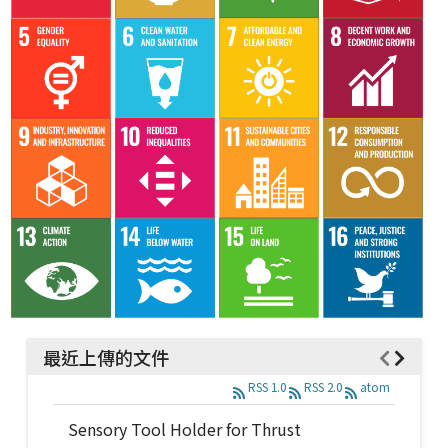
最近上傳的文件
RSS 1.0
RSS 2.0
atom
Sensory Tool Holder for Thrust