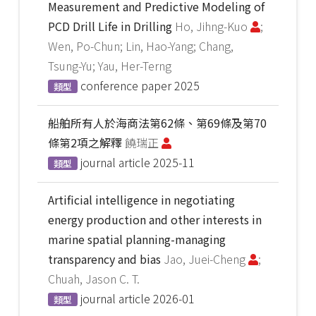
Measurement and Predictive Modeling of
PCD Drill Life in Drilling
Ho, Jihng-Kuo
;
Wen, Po-Chun; Lin, Hao-Yang; Chang,
Tsung-Yu; Yau, Her-Terng
conference paper
2025
類型
船舶所有人於海商法第62條、第69條及第70
條第2項之解釋
饒瑞正
journal article
2025-11
類型
Artificial intelligence in negotiating
energy production and other interests in
marine spatial planning-managing
transparency and bias
Jao, Juei-Cheng
;
Chuah, Jason C. T.
journal article
2026-01
類型