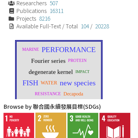
Researchers
507
Publications
16311
Projects
8216
Available Full-Text / Total
104
/
20228
Browse by 聯合國永續發展目標(SDGs)