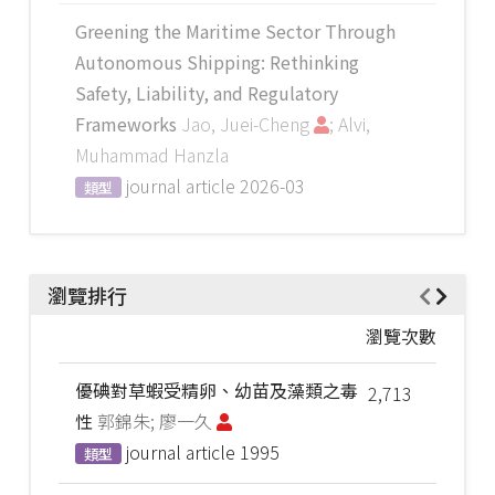
Greening the Maritime Sector Through
Autonomous Shipping: Rethinking
Safety, Liability, and Regulatory
Frameworks
Jao, Juei-Cheng
; Alvi,
Muhammad Hanzla
journal article
2026-03
類型
瀏覽排行
瀏覽次數
優碘對草蝦受精卵、幼苗及藻類之毒
2,713
性
郭錦朱; 廖一久
journal article
1995
類型