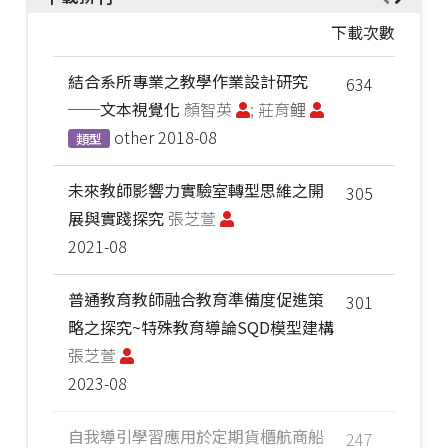
下載次數
結合系所專業之教學作業設計研究
634
──文本視覺化
顏智英
; 莊育鲤
other
2018-08
類型
未來教師影響力實驗室轉型思維之開
305
展與實踐探究
張芝萱
2021-08
普通教育教師融合教育準備度促進策
301
略之探究~特殊教育導論SQD模型建構
張芝萱
2023-08
自我導引學習應用於定期貨櫃航商船
247