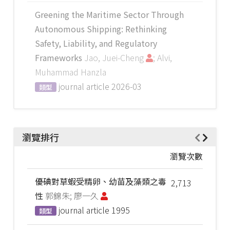
Greening the Maritime Sector Through
Autonomous Shipping: Rethinking
Safety, Liability, and Regulatory
Frameworks
Jao, Juei-Cheng
; Alvi,
Muhammad Hanzla
journal article
2026-03
類型
瀏覽排行
瀏覽次數
優碘對草蝦受精卵、幼苗及藻類之毒
2,713
性
郭錦朱; 廖一久
journal article
1995
類型