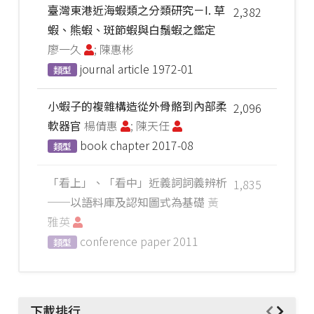
臺灣東港近海蝦類之分類研究－I. 草
2,382
蝦、熊蝦、斑節蝦與白鬚蝦之鑑定
廖一久
; 陳惠彬
journal article
1972-01
類型
小蝦子的複雜構造從外骨骼到內部柔
2,096
軟器官
楊倩惠
; 陳天任
book chapter
2017-08
類型
「看上」、「看中」近義詞詞義辨析
1,835
──以語料庫及認知圖式為基礎
黃
雅英
conference paper
2011
類型
下載排行