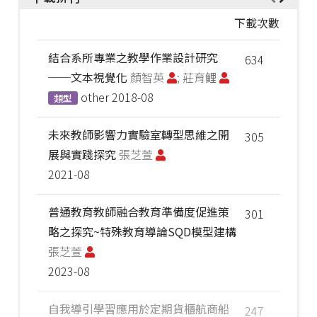
下載次數
結合系所專業之教學作業設計研究
634
──文本視覺化
顏智英
; 莊育鲤
other
2018-08
類型
未來教師影響力實驗室轉型思維之開
305
展與實踐探究
張芝萱
2021-08
普通教育教師融合教育準備度促進策
301
略之探究~特殊教育導論SQD模型建構
張芝萱
2023-08
自我導引學習應用於定期貨櫃航商船
247