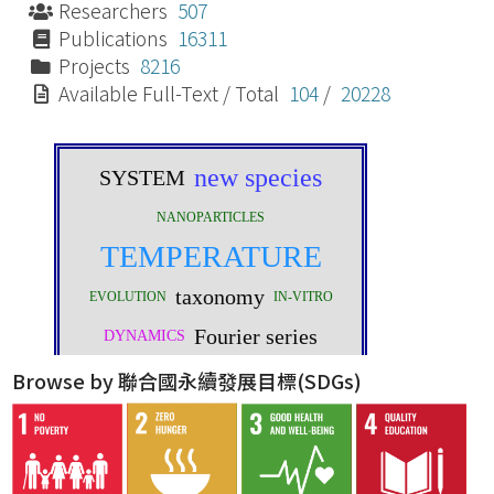
Researchers
507
Publications
16311
Projects
8216
Available Full-Text / Total
104
/
20228
Browse by 聯合國永續發展目標(SDGs)