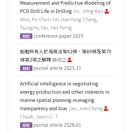
Measurement and Predictive Modeling of
PCD Drill Life in Drilling
Ho, Jihng-Kuo
;
Wen, Po-Chun; Lin, Hao-Yang; Chang,
Tsung-Yu; Yau, Her-Terng
conference paper
2025
類型
船舶所有人於海商法第62條、第69條及第70
條第2項之解釋
饒瑞正
journal article
2025-11
類型
Artificial intelligence in negotiating
energy production and other interests in
marine spatial planning-managing
transparency and bias
Jao, Juei-Cheng
;
Chuah, Jason C. T.
journal article
2026-01
類型