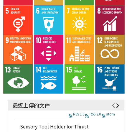
最近上傳的文件
RSS 1.0
RSS 2.0
atom
Sensory Tool Holder for Thrust