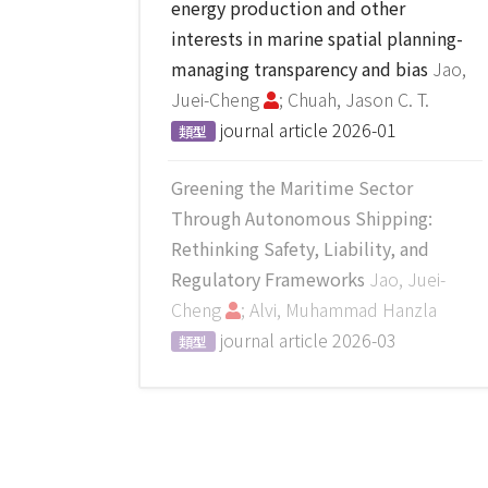
energy production and other
interests in marine spatial planning-
managing transparency and bias
Jao,
Juei-Cheng
; Chuah, Jason C. T.
journal article
2026-01
類型
Greening the Maritime Sector
Through Autonomous Shipping:
Rethinking Safety, Liability, and
Regulatory Frameworks
Jao, Juei-
Cheng
; Alvi, Muhammad Hanzla
journal article
2026-03
類型