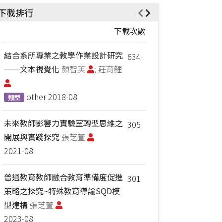
下載排行
下載次數
結合系所專業之教學作業設計研究
634
──文本視覺化
顏智英
; 莊育鲤
other
2018-08
類型
未來教師影響力實驗室轉型思維之
305
開展與實踐探究
張芝萱
2021-08
普通教育教師融合教育準備度促進
301
策略之探究~特殊教育導論SQD模
型建構
張芝萱
2023-08