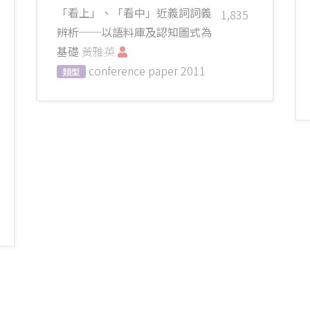
「看上」、「看中」近義詞詞義
1,835
辨析──以語料庫及認知圖式為
基礎
黃雅英
conference paper
2011
類型