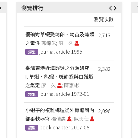
瀏覽排行
瀏覽次數
優碘對草蝦受精卵、幼苗及藻類
2,713
之毒性
郭錦朱; 廖一久
journal article
1995
類型
臺灣東港近海蝦類之分類研究－
2,382
I. 草蝦、熊蝦、斑節蝦與白鬚蝦
之鑑定
廖一久
; 陳惠彬
journal article
1972-01
類型
小蝦子的複雜構造從外骨骼到內
2,096
部柔軟器官
楊倩惠
; 陳天任
book chapter
2017-08
類型