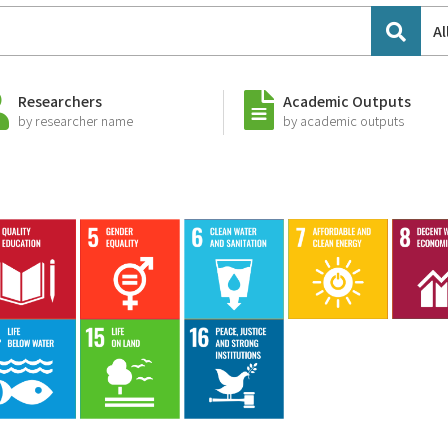
Al
Researchers
Academic Outputs
by researcher name
by academic outputs