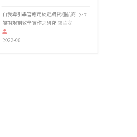
自我導引學習應用於定期貨櫃航商
247
船期規劃教學實作之研究
盧華安
2022-08