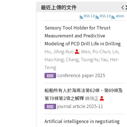
最近上傳的文件
RSS 1.0
RSS 2.0
atom
Sensory Tool Holder for Thrust
Measurement and Predictive
Modeling of PCD Drill Life in Drilling
Ho, Jihng-Kuo
; Wen, Po-Chun; Lin,
Hao-Yang; Chang, Tsung-Yu; Yau, Her-
Terng
conference paper
2025
類型
船舶所有人於海商法第62條、第69條及
第70條第2項之解釋
饒瑞正
journal article
2025-11
類型
Artificial intelligence in negotiating