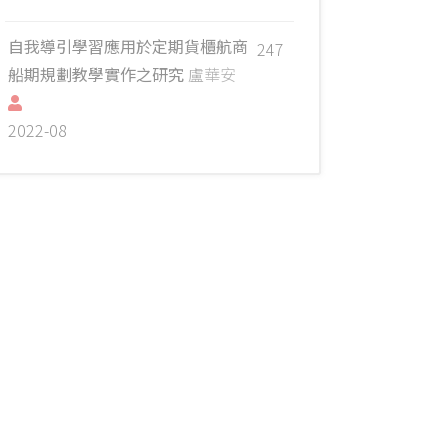
自我導引學習應用於定期貨櫃航商
247
船期規劃教學實作之研究
盧華安
2022-08