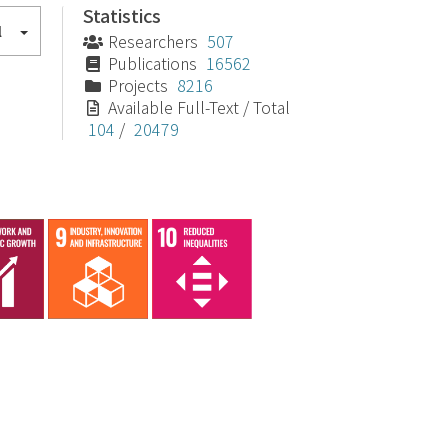
Statistics
l
Researchers
507
Publications
16562
Projects
8216
Available Full-Text / Total
104
/
20479