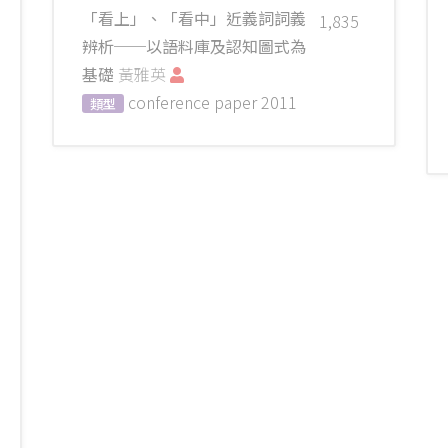
「看上」、「看中」近義詞詞義
1,835
辨析──以語料庫及認知圖式為
基礎
黃雅英
conference paper
2011
類型