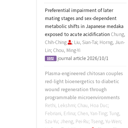
Preferential impairment of later
mating stages and sex-dependent
metabolic shifts in Japanese medaka
exposed to acute acidification
Chung,
Chih-Ching
; Liu, Sian-Tai; Horng, Jiun-
Lin; Chou, Ming-Yi
journal article
2026/10/1
類型
Plasma-engineered chitosan couples
red-light bioenergetics to diabetic
wound regeneration through
programmable microenvironments
Rethi, Lekshmi; Chau, Hoa Duc;
Febriani, Erlina; Chen, Yan-Ting; Tung,
Szu-Yu; Jheng, Pei-Ru; Tseng, Yu-Wen;