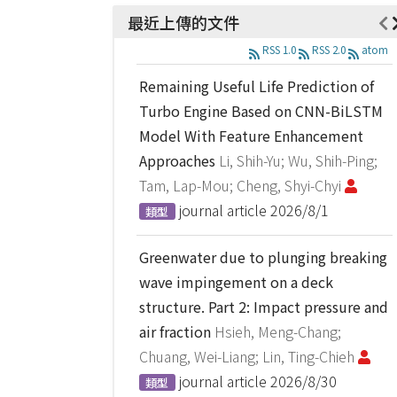
最近上傳的文件
RSS 1.0
RSS 2.0
atom
Remaining Useful Life Prediction of
Turbo Engine Based on CNN-BiLSTM
Model With Feature Enhancement
Approaches
Li, Shih-Yu; Wu, Shih-Ping;
Tam, Lap-Mou; Cheng, Shyi-Chyi
journal article
2026/8/1
類型
Greenwater due to plunging breaking
wave impingement on a deck
structure. Part 2: Impact pressure and
air fraction
Hsieh, Meng-Chang;
Chuang, Wei-Liang; Lin, Ting-Chieh
journal article
2026/8/30
類型