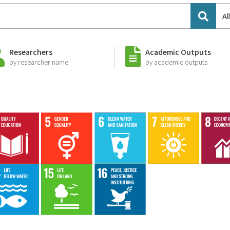
Al
Researchers
Academic Outputs
by researcher name
by academic outputs