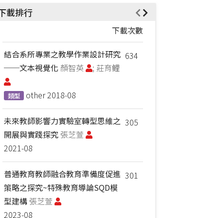
下載排行
下載次數
結合系所專業之教學作業設計研究
634
──文本視覺化
顏智英
; 莊育鲤
other
2018-08
類型
未來教師影響力實驗室轉型思維之
305
開展與實踐探究
張芝萱
2021-08
普通教育教師融合教育準備度促進
301
策略之探究~特殊教育導論SQD模
型建構
張芝萱
2023-08