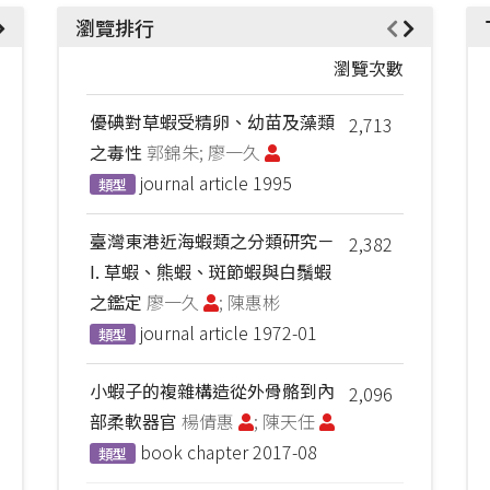
瀏覽排行
瀏覽次數
優碘對草蝦受精卵、幼苗及藻類
2,713
之毒性
郭錦朱; 廖一久
journal article
1995
類型
臺灣東港近海蝦類之分類研究－
2,382
I. 草蝦、熊蝦、斑節蝦與白鬚蝦
之鑑定
廖一久
; 陳惠彬
journal article
1972-01
類型
小蝦子的複雜構造從外骨骼到內
2,096
部柔軟器官
楊倩惠
; 陳天任
book chapter
2017-08
類型