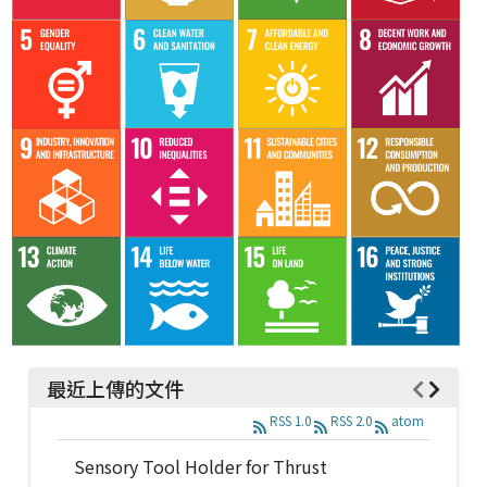
最近上傳的文件
RSS 1.0
RSS 2.0
atom
Sensory Tool Holder for Thrust