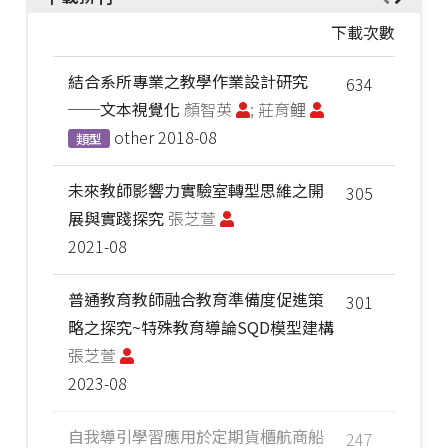
下載次數
結合系所專業之教學作業設計研究
634
──文本視覺化
顏智英
; 莊育鲤
other
2018-08
類型
未來教師影響力實驗室轉型思維之開
305
展與實踐探究
張芝萱
2021-08
普通教育教師融合教育準備度促進策
301
略之探究~特殊教育導論SQD模型建構
張芝萱
2023-08
自我導引學習應用於定期貨櫃航商船
247