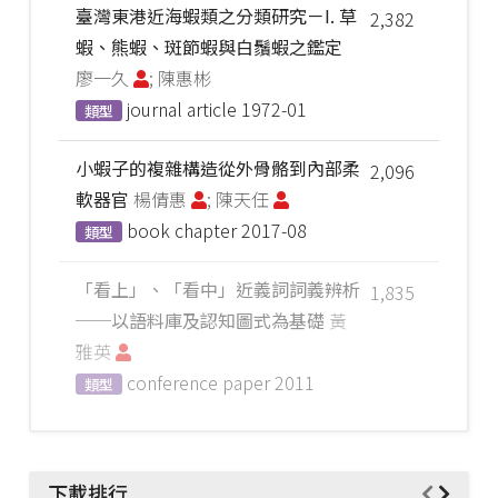
臺灣東港近海蝦類之分類研究－I. 草
2,382
蝦、熊蝦、斑節蝦與白鬚蝦之鑑定
廖一久
; 陳惠彬
journal article
1972-01
類型
小蝦子的複雜構造從外骨骼到內部柔
2,096
軟器官
楊倩惠
; 陳天任
book chapter
2017-08
類型
「看上」、「看中」近義詞詞義辨析
1,835
──以語料庫及認知圖式為基礎
黃
雅英
conference paper
2011
類型
下載排行