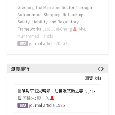
Greening the Maritime Sector Through
Autonomous Shipping: Rethinking
Safety, Liability, and Regulatory
Frameworks
Jao, Juei-Cheng
; Alvi,
Muhammad Hanzla
journal article
2026-03
類型
瀏覽排行
瀏覽次數
優碘對草蝦受精卵、幼苗及藻類之毒
2,713
性
郭錦朱; 廖一久
journal article
1995
類型