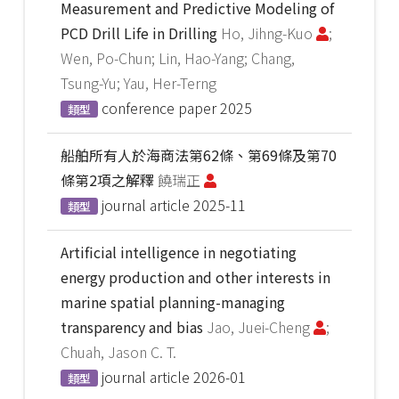
Measurement and Predictive Modeling of
PCD Drill Life in Drilling
Ho, Jihng-Kuo
;
Wen, Po-Chun; Lin, Hao-Yang; Chang,
Tsung-Yu; Yau, Her-Terng
conference paper
2025
類型
船舶所有人於海商法第62條、第69條及第70
條第2項之解釋
饒瑞正
journal article
2025-11
類型
Artificial intelligence in negotiating
energy production and other interests in
marine spatial planning-managing
transparency and bias
Jao, Juei-Cheng
;
Chuah, Jason C. T.
journal article
2026-01
類型