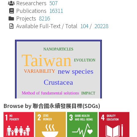
Researchers
507
Publications
16311
Projects
8216
Available Full-Text / Total
104
/
20228
Browse by 聯合國永續發展目標(SDGs)