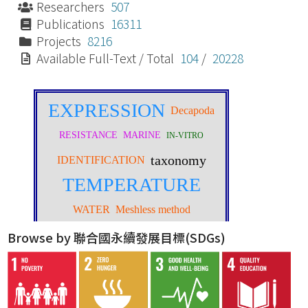
Researchers
507
Publications
16311
Projects
8216
Available Full-Text / Total
104
/
20228
Browse by 聯合國永續發展目標(SDGs)