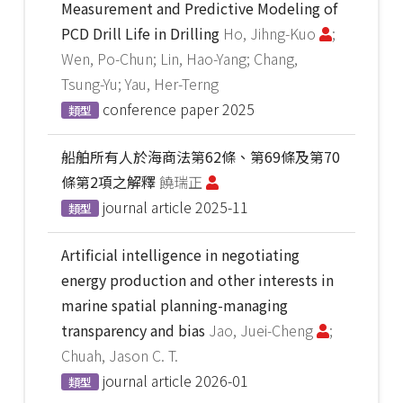
Measurement and Predictive Modeling of
PCD Drill Life in Drilling
Ho, Jihng-Kuo
;
Wen, Po-Chun; Lin, Hao-Yang; Chang,
Tsung-Yu; Yau, Her-Terng
conference paper
2025
類型
船舶所有人於海商法第62條、第69條及第70
條第2項之解釋
饒瑞正
journal article
2025-11
類型
Artificial intelligence in negotiating
energy production and other interests in
marine spatial planning-managing
transparency and bias
Jao, Juei-Cheng
;
Chuah, Jason C. T.
journal article
2026-01
類型