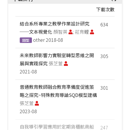
下載次數
結合系所專業之教學作業設計研究
634
──文本視覺化
顏智英
; 莊育鲤
other
2018-08
類型
未來教師影響力實驗室轉型思維之開
305
展與實踐探究
張芝萱
2021-08
普通教育教師融合教育準備度促進策
301
略之探究~特殊教育導論SQD模型建構
張芝萱
2023-08
自我導引學習應用於定期貨櫃航商船
247