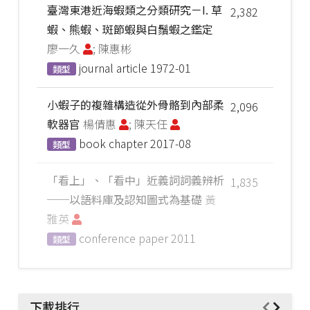
臺灣東港近海蝦類之分類研究－I. 草
2,382
蝦、熊蝦、斑節蝦與白鬚蝦之鑑定
廖一久
; 陳惠彬
journal article
1972-01
類型
小蝦子的複雜構造從外骨骼到內部柔
2,096
軟器官
楊倩惠
; 陳天任
book chapter
2017-08
類型
「看上」、「看中」近義詞詞義辨析
1,835
──以語料庫及認知圖式為基礎
黃
雅英
conference paper
2011
類型
下載排行