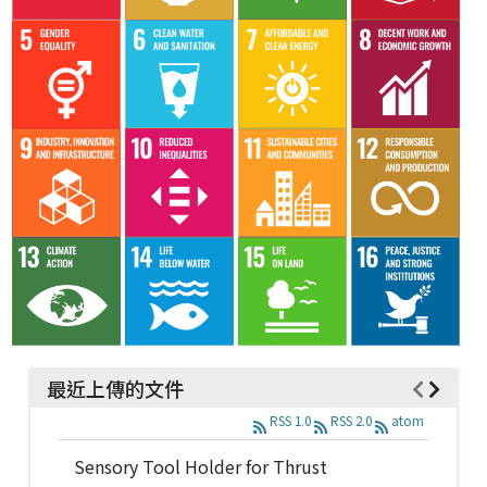
最近上傳的文件
RSS 1.0
RSS 2.0
atom
Sensory Tool Holder for Thrust