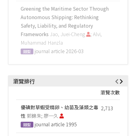
Greening the Maritime Sector Through
Autonomous Shipping: Rethinking
Safety, Liability, and Regulatory
Frameworks
Jao, Juei-Cheng
; Alvi,
Muhammad Hanzla
journal article
2026-03
類型
瀏覽排行
瀏覽次數
優碘對草蝦受精卵、幼苗及藻類之毒
2,713
性
郭錦朱; 廖一久
journal article
1995
類型