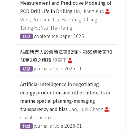
Measurement and Predictive Modeling of
PCD Drill Life in Drilling
Ho, Jihng-Kuo
;
Wen, Po-Chun; Lin, Hao-Yang; Chang,
Tsung-Yu; Yau, Her-Terng
conference paper
2025
類型
船舶所有人於海商法第62條、第69條及第70
條第2項之解釋
饒瑞正
journal article
2025-11
類型
Artificial intelligence in negotiating
energy production and other interests in
marine spatial planning-managing
transparency and bias
Jao, Juei-Cheng
;
Chuah, Jason C. T.
journal article
2026-01
類型