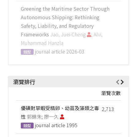
Greening the Maritime Sector Through
Autonomous Shipping: Rethinking
Safety, Liability, and Regulatory
Frameworks
Jao, Juei-Cheng
; Alvi,
Muhammad Hanzla
journal article
2026-03
類型
瀏覽排行
瀏覽次數
優碘對草蝦受精卵、幼苗及藻類之毒
2,713
性
郭錦朱; 廖一久
journal article
1995
類型