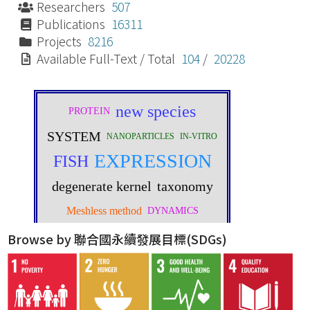
Researchers
507
Publications
16311
Projects
8216
Available Full-Text / Total
104
/
20228
Browse by 聯合國永續發展目標(SDGs)