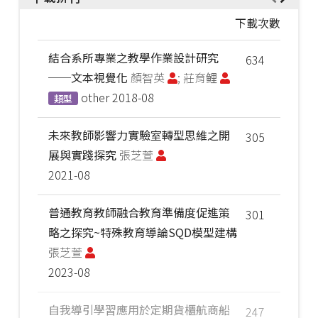
下載次數
結合系所專業之教學作業設計研究
634
──文本視覺化
顏智英
; 莊育鲤
other
2018-08
類型
未來教師影響力實驗室轉型思維之開
305
展與實踐探究
張芝萱
2021-08
普通教育教師融合教育準備度促進策
301
略之探究~特殊教育導論SQD模型建構
張芝萱
2023-08
自我導引學習應用於定期貨櫃航商船
247