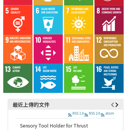
最近上傳的文件
RSS 1.0
RSS 2.0
atom
Sensory Tool Holder for Thrust