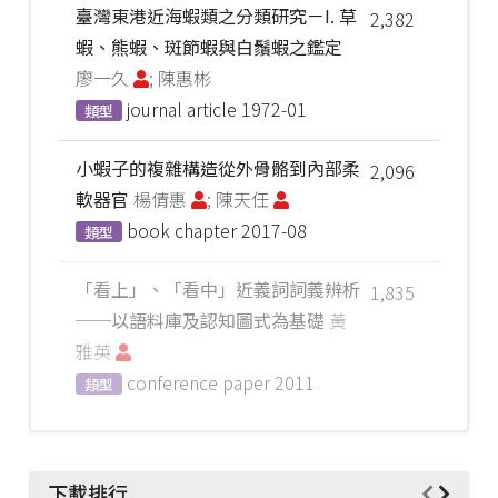
臺灣東港近海蝦類之分類研究－I. 草
2,382
蝦、熊蝦、斑節蝦與白鬚蝦之鑑定
廖一久
; 陳惠彬
journal article
1972-01
類型
小蝦子的複雜構造從外骨骼到內部柔
2,096
軟器官
楊倩惠
; 陳天任
book chapter
2017-08
類型
「看上」、「看中」近義詞詞義辨析
1,835
──以語料庫及認知圖式為基礎
黃
雅英
conference paper
2011
類型
下載排行