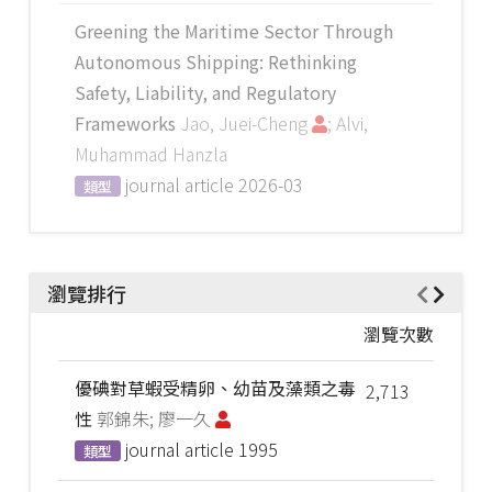
Greening the Maritime Sector Through
Autonomous Shipping: Rethinking
Safety, Liability, and Regulatory
Frameworks
Jao, Juei-Cheng
; Alvi,
Muhammad Hanzla
journal article
2026-03
類型
瀏覽排行
瀏覽次數
優碘對草蝦受精卵、幼苗及藻類之毒
2,713
性
郭錦朱; 廖一久
journal article
1995
類型