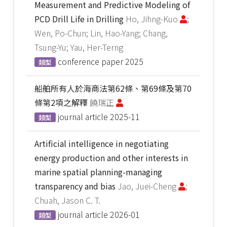
Measurement and Predictive Modeling of
PCD Drill Life in Drilling
Ho, Jihng-Kuo
;
Wen, Po-Chun; Lin, Hao-Yang; Chang,
Tsung-Yu; Yau, Her-Terng
conference paper
2025
類型
船舶所有人於海商法第62條、第69條及第70
條第2項之解釋
饒瑞正
journal article
2025-11
類型
Artificial intelligence in negotiating
energy production and other interests in
marine spatial planning-managing
transparency and bias
Jao, Juei-Cheng
;
Chuah, Jason C. T.
journal article
2026-01
類型