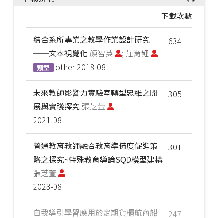
下載次數
結合系所專業之教學作業設計研究
634
──文本視覺化
顏智英
; 莊育鲤
other
2018-08
類型
未來教師影響力實驗室轉型思維之開
305
展與實踐探究
張芝萱
2021-08
普通教育教師融合教育準備度促進策
301
略之探究~特殊教育導論SQD模型建構
張芝萱
2023-08
自我導引學習應用於定期貨櫃航商船
247