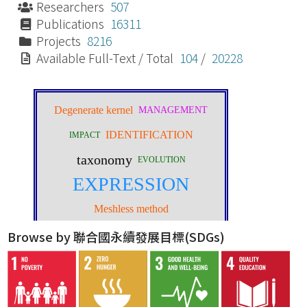
Researchers
507
Publications
16311
Projects
8216
Available Full-Text / Total
104
/
20228
Browse by 聯合國永續發展目標(SDGs)