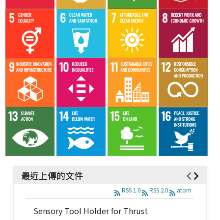
最近上傳的文件
RSS 1.0
RSS 2.0
atom
Sensory Tool Holder for Thrust