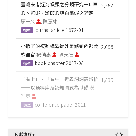
臺灣東港近海蝦類之分類研究－I. 草
2,382
蝦、熊蝦、斑節蝦與白鬚蝦之鑑定
廖一久
; 陳惠彬
journal article
1972-01
類型
小蝦子的複雜構造從外骨骼到內部柔
2,096
軟器官
楊倩惠
; 陳天任
book chapter
2017-08
類型
「看上」、「看中」近義詞詞義辨析
1,835
──以語料庫及認知圖式為基礎
黃
雅英
conference paper
2011
類型
下載排行