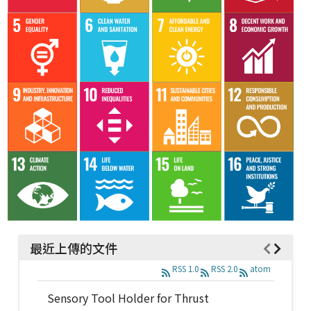
最近上傳的文件
RSS 1.0
RSS 2.0
atom
Sensory Tool Holder for Thrust