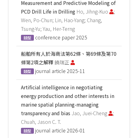
Measurement and Predictive Modeling of
PCD Drill Life in Drilling
Ho, Jihng-Kuo
;
Wen, Po-Chun; Lin, Hao-Yang; Chang,
Tsung-Yu; Yau, Her-Terng
conference paper
2025
類型
船舶所有人於海商法第62條、第69條及第70
條第2項之解釋
饒瑞正
journal article
2025-11
類型
Artificial intelligence in negotiating
energy production and other interests in
marine spatial planning-managing
transparency and bias
Jao, Juei-Cheng
;
Chuah, Jason C. T.
journal article
2026-01
類型