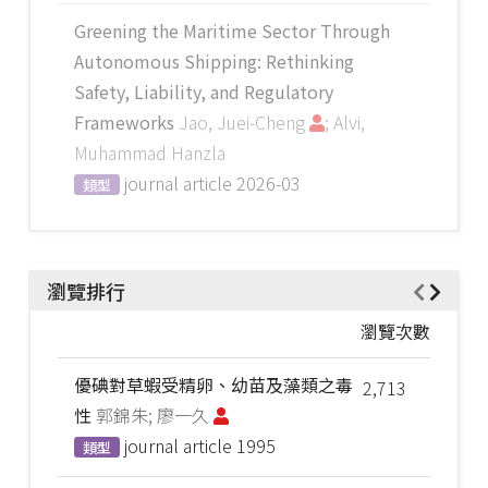
Greening the Maritime Sector Through
Autonomous Shipping: Rethinking
Safety, Liability, and Regulatory
Frameworks
Jao, Juei-Cheng
; Alvi,
Muhammad Hanzla
journal article
2026-03
類型
瀏覽排行
瀏覽次數
優碘對草蝦受精卵、幼苗及藻類之毒
2,713
性
郭錦朱; 廖一久
journal article
1995
類型