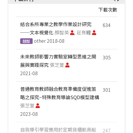
下載次數
結合系所專業之教學作業設計研究
634
──文本視覺化
顏智英
; 莊育鲤
other
2018-08
類型
未來教師影響力實驗室轉型思維之開
305
展與實踐探究
張芝萱
2021-08
普通教育教師融合教育準備度促進策
301
略之探究~特殊教育導論SQD模型建構
張芝萱
2023-08
自我導引學習應用於定期貨櫃航商船
247