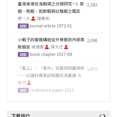
臺灣東港近海蝦類之分類研究－I. 草
2,382
蝦、熊蝦、斑節蝦與白鬚蝦之鑑定
廖一久
; 陳惠彬
journal article
1972-01
類型
小蝦子的複雜構造從外骨骼到內部柔
2,096
軟器官
楊倩惠
; 陳天任
book chapter
2017-08
類型
「看上」、「看中」近義詞詞義辨析
1,835
──以語料庫及認知圖式為基礎
黃
雅英
conference paper
2011
類型
下載排行