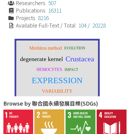
Researchers
507
Publications
16311
Projects
8216
Available Full-Text / Total
104
/
20228
Browse by 聯合國永續發展目標(SDGs)