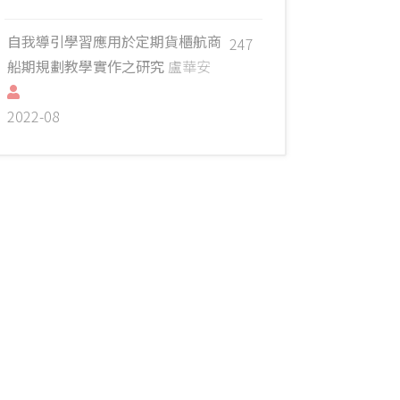
自我導引學習應用於定期貨櫃航商
247
船期規劃教學實作之研究
盧華安
2022-08