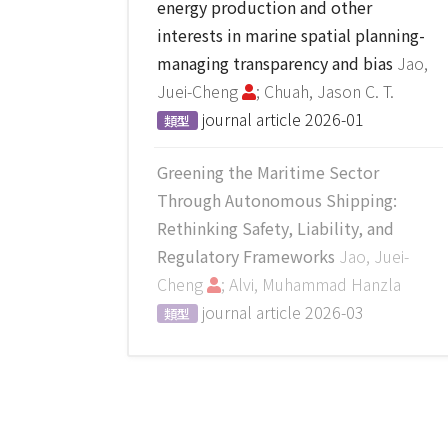
energy production and other
interests in marine spatial planning-
managing transparency and bias
Jao,
Juei-Cheng
; Chuah, Jason C. T.
journal article
2026-01
類型
Greening the Maritime Sector
Through Autonomous Shipping:
Rethinking Safety, Liability, and
Regulatory Frameworks
Jao, Juei-
Cheng
; Alvi, Muhammad Hanzla
journal article
2026-03
類型