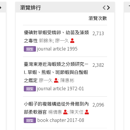
瀏覽排行
瀏覽次數
優碘對草蝦受精卵、幼苗及藻類
2,713
之毒性
郭錦朱; 廖一久
journal article
1995
類型
臺灣東港近海蝦類之分類研究－
2,382
I. 草蝦、熊蝦、斑節蝦與白鬚蝦
之鑑定
廖一久
; 陳惠彬
journal article
1972-01
類型
小蝦子的複雜構造從外骨骼到內
2,096
部柔軟器官
楊倩惠
; 陳天任
book chapter
2017-08
類型