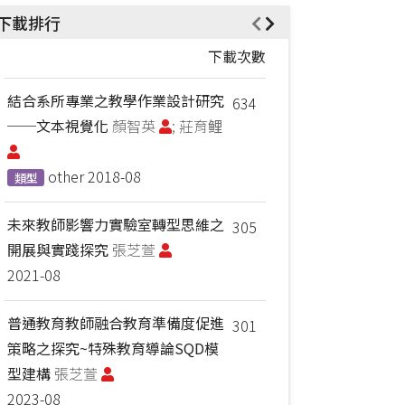
下載排行
下載次數
結合系所專業之教學作業設計研究
634
──文本視覺化
顏智英
; 莊育鲤
other
2018-08
類型
未來教師影響力實驗室轉型思維之
305
開展與實踐探究
張芝萱
2021-08
普通教育教師融合教育準備度促進
301
策略之探究~特殊教育導論SQD模
型建構
張芝萱
2023-08