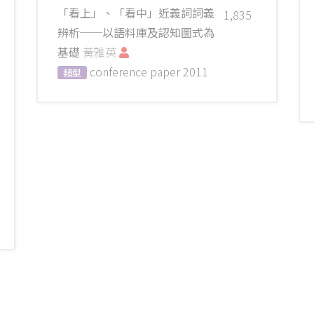
「看上」、「看中」近義詞詞義
1,835
辨析──以語料庫及認知圖式為
基礎
黃雅英
conference paper
2011
類型