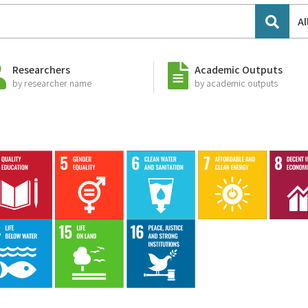
Al
Researchers
Academic Outputs
by researcher name
by academic outputs