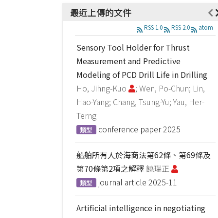
最近上傳的文件
RSS 1.0
RSS 2.0
atom
Sensory Tool Holder for Thrust
Measurement and Predictive
Modeling of PCD Drill Life in Drilling
Ho, Jihng-Kuo
; Wen, Po-Chun; Lin,
Hao-Yang; Chang, Tsung-Yu; Yau, Her-
Terng
conference paper
2025
類型
船舶所有人於海商法第62條、第69條及
第70條第2項之解釋
饒瑞正
journal article
2025-11
類型
Artificial intelligence in negotiating