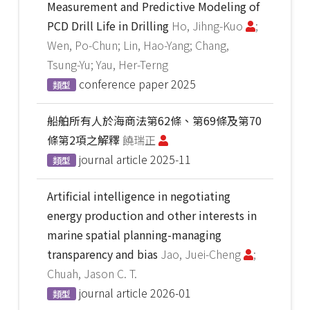
Measurement and Predictive Modeling of
PCD Drill Life in Drilling
Ho, Jihng-Kuo
;
Wen, Po-Chun; Lin, Hao-Yang; Chang,
Tsung-Yu; Yau, Her-Terng
conference paper
2025
類型
船舶所有人於海商法第62條、第69條及第70
條第2項之解釋
饒瑞正
journal article
2025-11
類型
Artificial intelligence in negotiating
energy production and other interests in
marine spatial planning-managing
transparency and bias
Jao, Juei-Cheng
;
Chuah, Jason C. T.
journal article
2026-01
類型