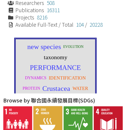
Researchers
508
Publications
16311
Projects
8216
Available Full-Text / Total
104
/
20228
Browse by 聯合國永續發展目標(SDGs)