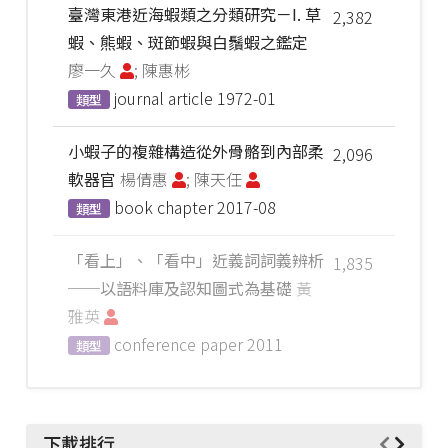
臺灣東港近海蝦類之分類研究－I. 草
2,382
蝦、熊蝦、斑節蝦與白鬚蝦之鑑定
廖一久
; 陳惠彬
journal article
1972-01
類型
小蝦子的複雜構造從外骨骼到內部柔
2,096
軟器官
楊倩惠
; 陳天任
book chapter
2017-08
類型
「看上」、「看中」近義詞詞義辨析
1,835
──以語料庫及認知圖式為基礎
黃
雅英
conference paper
2011
類型
下載排行