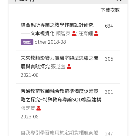
下載次數
結合系所專業之教學作業設計研究
634
──文本視覺化
顏智英
; 莊育鲤
other
2018-08
類型
未來教師影響力實驗室轉型思維之開
305
展與實踐探究
張芝萱
2021-08
普通教育教師融合教育準備度促進策
301
略之探究~特殊教育導論SQD模型建構
張芝萱
2023-08
自我導引學習應用於定期貨櫃航商船
247