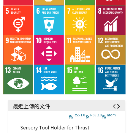
最近上傳的文件
RSS 1.0
RSS 2.0
atom
Sensory Tool Holder for Thrust