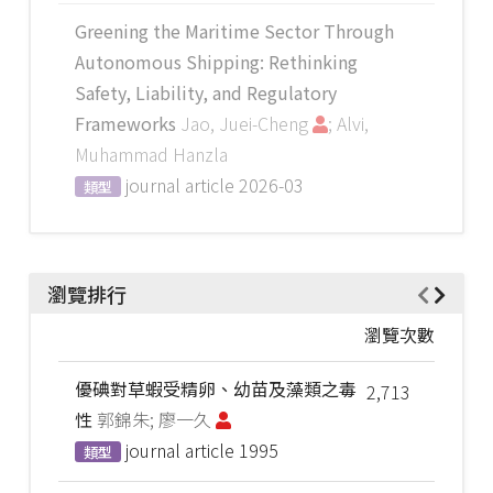
Greening the Maritime Sector Through
Autonomous Shipping: Rethinking
Safety, Liability, and Regulatory
Frameworks
Jao, Juei-Cheng
; Alvi,
Muhammad Hanzla
journal article
2026-03
類型
瀏覽排行
瀏覽次數
優碘對草蝦受精卵、幼苗及藻類之毒
2,713
性
郭錦朱; 廖一久
journal article
1995
類型