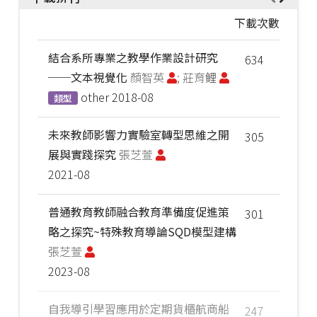
下載次數
結合系所專業之教學作業設計研究
634
──文本視覺化
顏智英
; 莊育鲤
other
2018-08
類型
未來教師影響力實驗室轉型思維之開
305
展與實踐探究
張芝萱
2021-08
普通教育教師融合教育準備度促進策
301
略之探究~特殊教育導論SQD模型建構
張芝萱
2023-08
自我導引學習應用於定期貨櫃航商船
247