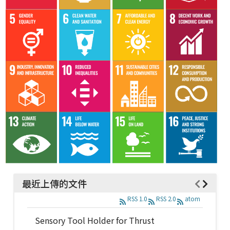
最近上傳的文件
RSS 1.0
RSS 2.0
atom
Sensory Tool Holder for Thrust