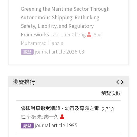
Greening the Maritime Sector Through
Autonomous Shipping: Rethinking
Safety, Liability, and Regulatory
Frameworks
Jao, Juei-Cheng
; Alvi,
Muhammad Hanzla
journal article
2026-03
類型
瀏覽排行
瀏覽次數
優碘對草蝦受精卵、幼苗及藻類之毒
2,713
性
郭錦朱; 廖一久
journal article
1995
類型