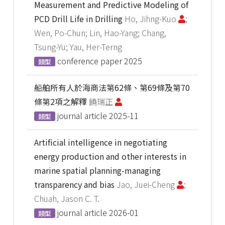
Measurement and Predictive Modeling of
PCD Drill Life in Drilling
Ho, Jihng-Kuo
;
Wen, Po-Chun; Lin, Hao-Yang; Chang,
Tsung-Yu; Yau, Her-Terng
conference paper
2025
類型
船舶所有人於海商法第62條、第69條及第70
條第2項之解釋
饒瑞正
journal article
2025-11
類型
Artificial intelligence in negotiating
energy production and other interests in
marine spatial planning-managing
transparency and bias
Jao, Juei-Cheng
;
Chuah, Jason C. T.
journal article
2026-01
類型