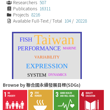
Researchers
507
Publications
16311
Projects
8216
Available Full-Text / Total
104
/
20228
Browse by 聯合國永續發展目標(SDGs)