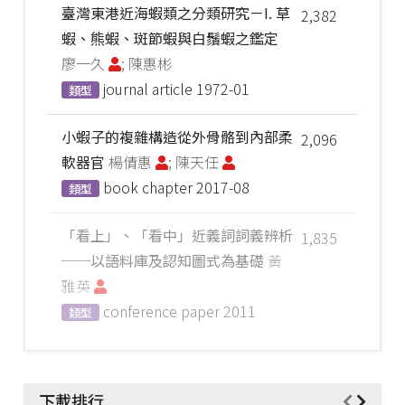
臺灣東港近海蝦類之分類研究－I. 草
2,382
蝦、熊蝦、斑節蝦與白鬚蝦之鑑定
廖一久
; 陳惠彬
journal article
1972-01
類型
小蝦子的複雜構造從外骨骼到內部柔
2,096
軟器官
楊倩惠
; 陳天任
book chapter
2017-08
類型
「看上」、「看中」近義詞詞義辨析
1,835
──以語料庫及認知圖式為基礎
黃
雅英
conference paper
2011
類型
下載排行