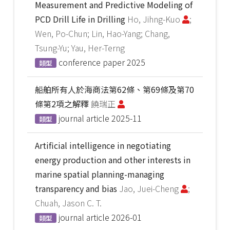
Measurement and Predictive Modeling of
PCD Drill Life in Drilling
Ho, Jihng-Kuo
;
Wen, Po-Chun; Lin, Hao-Yang; Chang,
Tsung-Yu; Yau, Her-Terng
conference paper
2025
類型
船舶所有人於海商法第62條、第69條及第70
條第2項之解釋
饒瑞正
journal article
2025-11
類型
Artificial intelligence in negotiating
energy production and other interests in
marine spatial planning-managing
transparency and bias
Jao, Juei-Cheng
;
Chuah, Jason C. T.
journal article
2026-01
類型