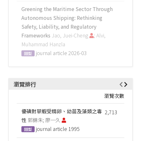
Greening the Maritime Sector Through
Autonomous Shipping: Rethinking
Safety, Liability, and Regulatory
Frameworks
Jao, Juei-Cheng
; Alvi,
Muhammad Hanzla
journal article
2026-03
類型
瀏覽排行
瀏覽次數
優碘對草蝦受精卵、幼苗及藻類之毒
2,713
性
郭錦朱; 廖一久
journal article
1995
類型