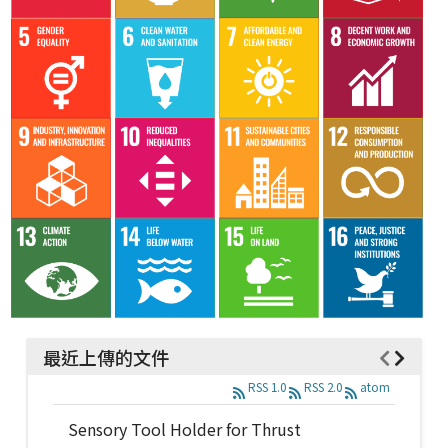
最近上傳的文件
RSS 1.0
RSS 2.0
atom
Sensory Tool Holder for Thrust