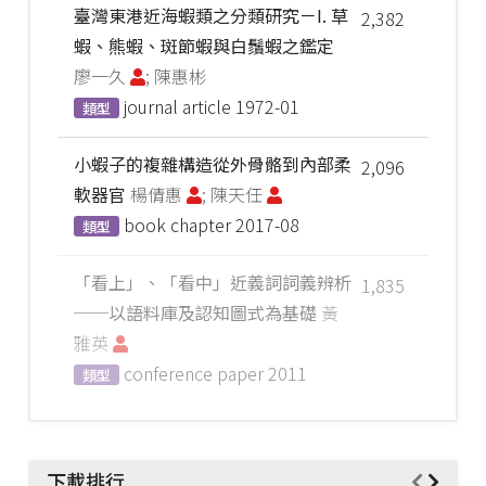
臺灣東港近海蝦類之分類研究－I. 草
2,382
蝦、熊蝦、斑節蝦與白鬚蝦之鑑定
廖一久
; 陳惠彬
journal article
1972-01
類型
小蝦子的複雜構造從外骨骼到內部柔
2,096
軟器官
楊倩惠
; 陳天任
book chapter
2017-08
類型
「看上」、「看中」近義詞詞義辨析
1,835
──以語料庫及認知圖式為基礎
黃
雅英
conference paper
2011
類型
下載排行