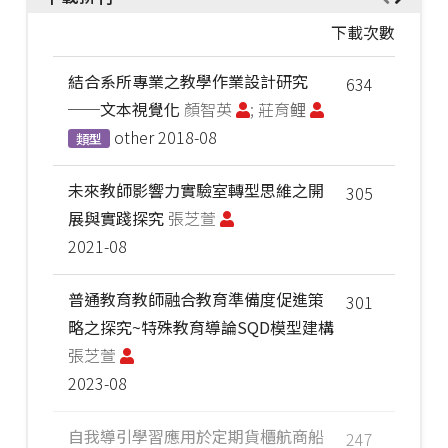
下載次數
結合系所專業之教學作業設計研究
634
──文本視覺化
顏智英
; 莊育鲤
other
2018-08
類型
未來教師影響力實驗室轉型思維之開
305
展與實踐探究
張芝萱
2021-08
普通教育教師融合教育準備度促進策
301
略之探究~特殊教育導論SQD模型建構
張芝萱
2023-08
自我導引學習應用於定期貨櫃航商船
247