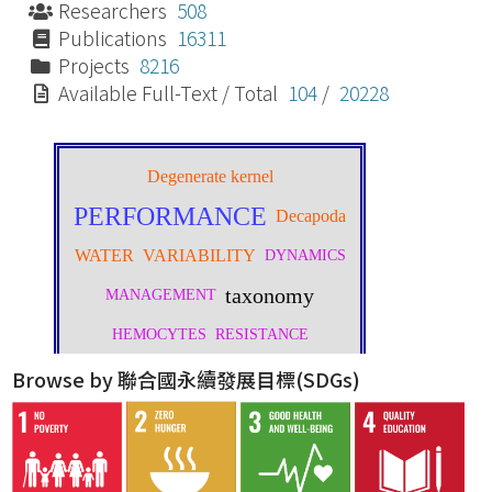
Researchers
508
Publications
16311
Projects
8216
Available Full-Text / Total
104
/
20228
Browse by 聯合國永續發展目標(SDGs)