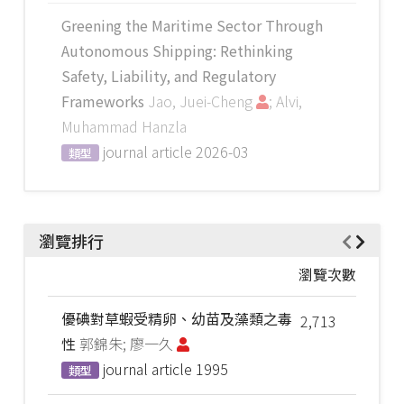
Greening the Maritime Sector Through
Autonomous Shipping: Rethinking
Safety, Liability, and Regulatory
Frameworks
Jao, Juei-Cheng
; Alvi,
Muhammad Hanzla
journal article
2026-03
類型
瀏覽排行
瀏覽次數
優碘對草蝦受精卵、幼苗及藻類之毒
2,713
性
郭錦朱; 廖一久
journal article
1995
類型