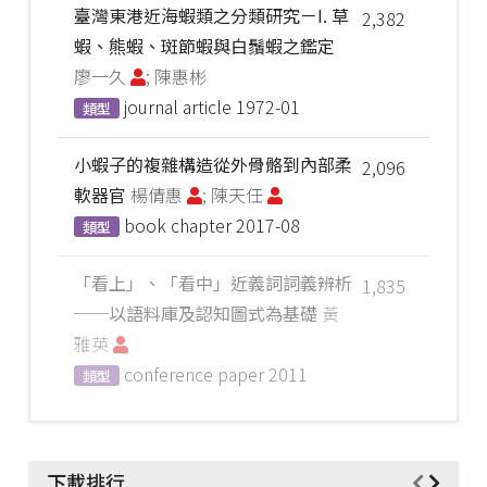
臺灣東港近海蝦類之分類研究－I. 草
2,382
蝦、熊蝦、斑節蝦與白鬚蝦之鑑定
廖一久
; 陳惠彬
journal article
1972-01
類型
小蝦子的複雜構造從外骨骼到內部柔
2,096
軟器官
楊倩惠
; 陳天任
book chapter
2017-08
類型
「看上」、「看中」近義詞詞義辨析
1,835
──以語料庫及認知圖式為基礎
黃
雅英
conference paper
2011
類型
下載排行