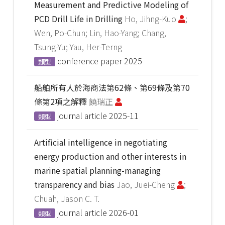
Measurement and Predictive Modeling of
PCD Drill Life in Drilling
Ho, Jihng-Kuo
;
Wen, Po-Chun; Lin, Hao-Yang; Chang,
Tsung-Yu; Yau, Her-Terng
conference paper
2025
類型
船舶所有人於海商法第62條、第69條及第70
條第2項之解釋
饒瑞正
journal article
2025-11
類型
Artificial intelligence in negotiating
energy production and other interests in
marine spatial planning-managing
transparency and bias
Jao, Juei-Cheng
;
Chuah, Jason C. T.
journal article
2026-01
類型