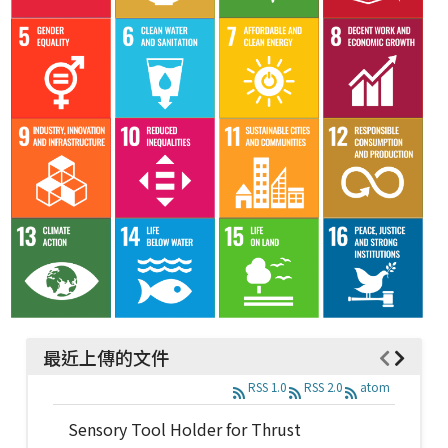
最近上傳的文件
RSS 1.0
RSS 2.0
atom
Sensory Tool Holder for Thrust