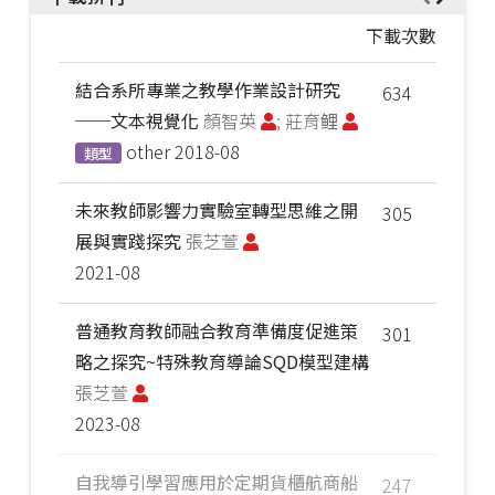
下載次數
結合系所專業之教學作業設計研究
634
──文本視覺化
顏智英
; 莊育鲤
other
2018-08
類型
未來教師影響力實驗室轉型思維之開
305
展與實踐探究
張芝萱
2021-08
普通教育教師融合教育準備度促進策
301
略之探究~特殊教育導論SQD模型建構
張芝萱
2023-08
自我導引學習應用於定期貨櫃航商船
247