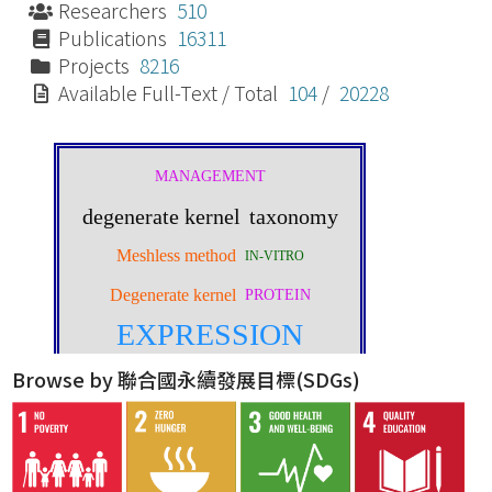
Researchers
510
Publications
16311
Projects
8216
Available Full-Text / Total
104
/
20228
Browse by 聯合國永續發展目標(SDGs)