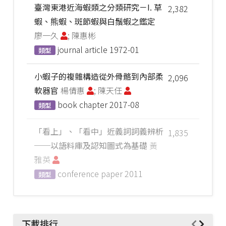
臺灣東港近海蝦類之分類研究－I. 草
2,382
蝦、熊蝦、斑節蝦與白鬚蝦之鑑定
廖一久
; 陳惠彬
journal article
1972-01
類型
小蝦子的複雜構造從外骨骼到內部柔
2,096
軟器官
楊倩惠
; 陳天任
book chapter
2017-08
類型
「看上」、「看中」近義詞詞義辨析
1,835
──以語料庫及認知圖式為基礎
黃
雅英
conference paper
2011
類型
下載排行