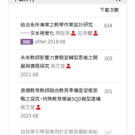
下載次數
結合系所專業之教學作業設計研究
634
──文本視覺化
顏智英
; 莊育鲤
other
2018-08
類型
未來教師影響力實驗室轉型思維之開
305
展與實踐探究
張芝萱
2021-08
普通教育教師融合教育準備度促進策
301
略之探究~特殊教育導論SQD模型建構
張芝萱
2023-08
自我導引學習應用於定期貨櫃航商船
247