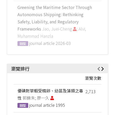
Greening the Maritime Sector Through
Autonomous Shipping: Rethinking
Safety, Liability, and Regulatory
Frameworks
Jao, Juei-Cheng
; Alvi,
Muhammad Hanzla
journal article
2026-03
類型
瀏覽排行
瀏覽次數
優碘對草蝦受精卵、幼苗及藻類之毒
2,713
性
郭錦朱; 廖一久
journal article
1995
類型