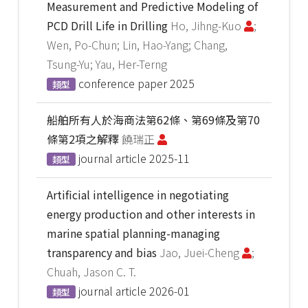
Measurement and Predictive Modeling of
PCD Drill Life in Drilling
Ho, Jihng-Kuo
;
Wen, Po-Chun; Lin, Hao-Yang; Chang,
Tsung-Yu; Yau, Her-Terng
conference paper
2025
類型
船舶所有人於海商法第62條、第69條及第70
條第2項之解釋
饒瑞正
journal article
2025-11
類型
Artificial intelligence in negotiating
energy production and other interests in
marine spatial planning-managing
transparency and bias
Jao, Juei-Cheng
;
Chuah, Jason C. T.
journal article
2026-01
類型