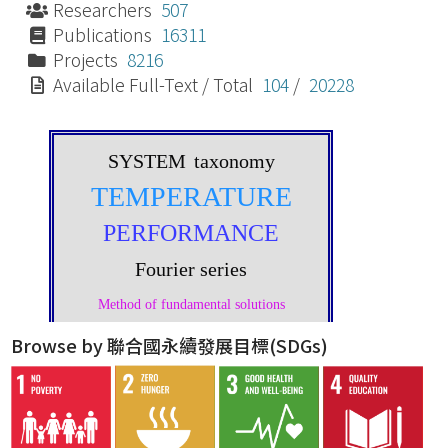
Researchers
507
Publications
16311
Projects
8216
Available Full-Text / Total
104
/
20228
Browse by 聯合國永續發展目標(SDGs)