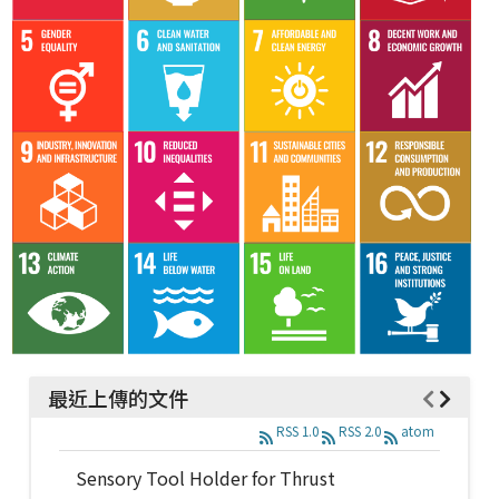
最近上傳的文件
RSS 1.0
RSS 2.0
atom
Sensory Tool Holder for Thrust