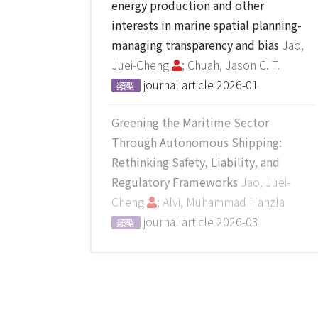
energy production and other
interests in marine spatial planning-
managing transparency and bias
Jao,
Juei-Cheng
; Chuah, Jason C. T.
journal article
2026-01
類型
Greening the Maritime Sector
Through Autonomous Shipping:
Rethinking Safety, Liability, and
Regulatory Frameworks
Jao, Juei-
Cheng
; Alvi, Muhammad Hanzla
journal article
2026-03
類型