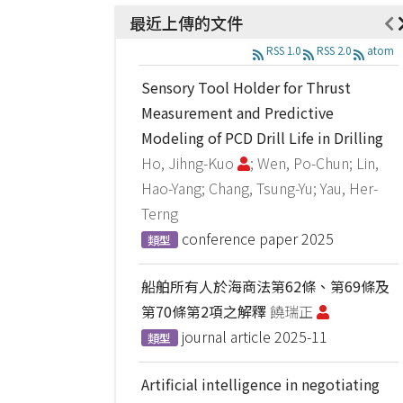
最近上傳的文件
RSS 1.0
RSS 2.0
atom
Sensory Tool Holder for Thrust
Measurement and Predictive
Modeling of PCD Drill Life in Drilling
Ho, Jihng-Kuo
; Wen, Po-Chun; Lin,
Hao-Yang; Chang, Tsung-Yu; Yau, Her-
Terng
conference paper
2025
類型
船舶所有人於海商法第62條、第69條及
第70條第2項之解釋
饒瑞正
journal article
2025-11
類型
Artificial intelligence in negotiating