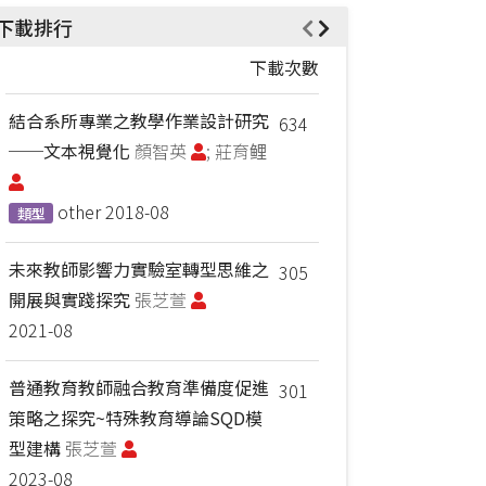
下載排行
下載次數
結合系所專業之教學作業設計研究
634
──文本視覺化
顏智英
; 莊育鲤
other
2018-08
類型
未來教師影響力實驗室轉型思維之
305
開展與實踐探究
張芝萱
2021-08
普通教育教師融合教育準備度促進
301
策略之探究~特殊教育導論SQD模
型建構
張芝萱
2023-08