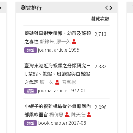
瀏覽排行
瀏覽次數
優碘對草蝦受精卵、幼苗及藻類
2,713
之毒性
郭錦朱; 廖一久
journal article
1995
類型
臺灣東港近海蝦類之分類研究－
2,382
I. 草蝦、熊蝦、斑節蝦與白鬚蝦
之鑑定
廖一久
; 陳惠彬
journal article
1972-01
類型
小蝦子的複雜構造從外骨骼到內
2,096
部柔軟器官
楊倩惠
; 陳天任
book chapter
2017-08
類型