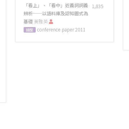
「看上」、「看中」近義詞詞義
1,835
辨析──以語料庫及認知圖式為
基礎
黃雅英
conference paper
2011
類型