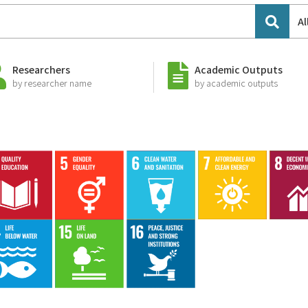
Al
Researchers
Academic Outputs
by researcher name
by academic outputs