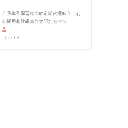
自我導引學習應用於定期貨櫃航商
247
船期規劃教學實作之研究
盧華安
2022-08