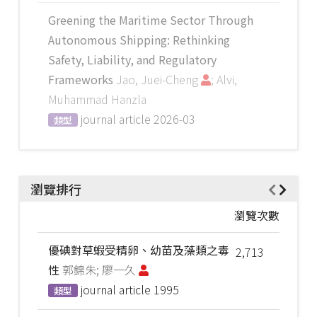
Greening the Maritime Sector Through
Autonomous Shipping: Rethinking
Safety, Liability, and Regulatory
Frameworks
Jao, Juei-Cheng
; Alvi,
Muhammad Hanzla
journal article
2026-03
類型
瀏覽排行
瀏覽次數
優碘對草蝦受精卵、幼苗及藻類之毒
2,713
性
郭錦朱; 廖一久
journal article
1995
類型