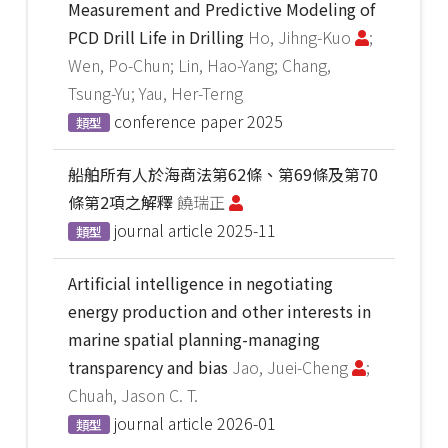
Measurement and Predictive Modeling of
PCD Drill Life in Drilling
Ho, Jihng-Kuo
;
Wen, Po-Chun; Lin, Hao-Yang; Chang,
Tsung-Yu; Yau, Her-Terng
conference paper
2025
類型
船舶所有人於海商法第62條、第69條及第70
條第2項之解釋
饒瑞正
journal article
2025-11
類型
Artificial intelligence in negotiating
energy production and other interests in
marine spatial planning-managing
transparency and bias
Jao, Juei-Cheng
;
Chuah, Jason C. T.
journal article
2026-01
類型