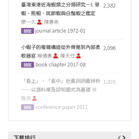
臺灣東港近海蝦類之分類研究－I. 草
2,382
蝦、熊蝦、斑節蝦與白鬚蝦之鑑定
廖一久
; 陳惠彬
journal article
1972-01
類型
小蝦子的複雜構造從外骨骼到內部柔
2,096
軟器官
楊倩惠
; 陳天任
book chapter
2017-08
類型
「看上」、「看中」近義詞詞義辨析
1,835
──以語料庫及認知圖式為基礎
黃
雅英
conference paper
2011
類型
下載排行