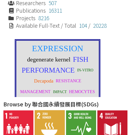
Researchers
507
Publications
16311
Projects
8216
Available Full-Text / Total
104
/
20228
Browse by 聯合國永續發展目標(SDGs)