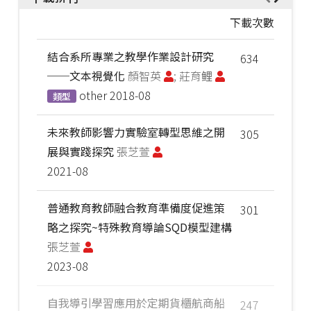
下載次數
結合系所專業之教學作業設計研究
634
──文本視覺化
顏智英
; 莊育鲤
other
2018-08
類型
未來教師影響力實驗室轉型思維之開
305
展與實踐探究
張芝萱
2021-08
普通教育教師融合教育準備度促進策
301
略之探究~特殊教育導論SQD模型建構
張芝萱
2023-08
自我導引學習應用於定期貨櫃航商船
247