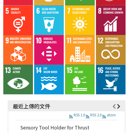
最近上傳的文件
RSS 1.0
RSS 2.0
atom
Sensory Tool Holder for Thrust