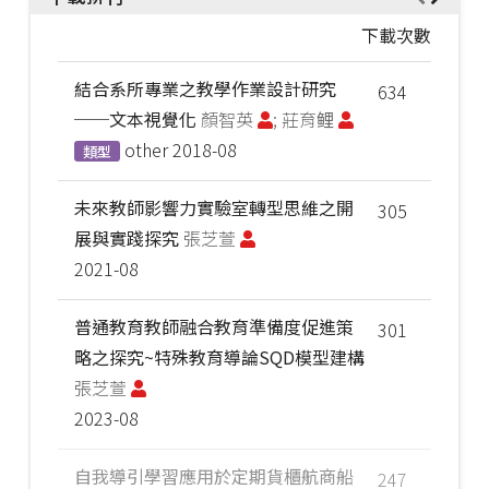
下載次數
結合系所專業之教學作業設計研究
634
──文本視覺化
顏智英
; 莊育鲤
other
2018-08
類型
未來教師影響力實驗室轉型思維之開
305
展與實踐探究
張芝萱
2021-08
普通教育教師融合教育準備度促進策
301
略之探究~特殊教育導論SQD模型建構
張芝萱
2023-08
自我導引學習應用於定期貨櫃航商船
247