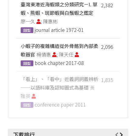
臺灣東港近海蝦類之分類研究－I. 草
2,382
蝦、熊蝦、斑節蝦與白鬚蝦之鑑定
廖一久
; 陳惠彬
journal article
1972-01
類型
小蝦子的複雜構造從外骨骼到內部柔
2,096
軟器官
楊倩惠
; 陳天任
book chapter
2017-08
類型
「看上」、「看中」近義詞詞義辨析
1,835
──以語料庫及認知圖式為基礎
黃
雅英
conference paper
2011
類型
下載排行