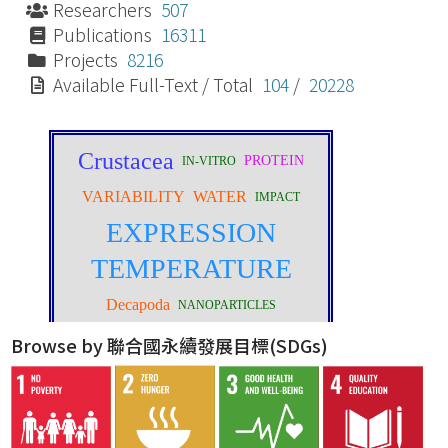
Researchers
507
Publications
16311
Projects
8216
Available Full-Text / Total
104
/
20228
Browse by 聯合國永續發展目標(SDGs)