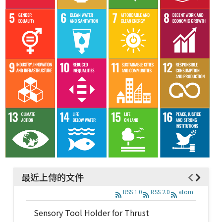
最近上傳的文件
RSS 1.0
RSS 2.0
atom
Sensory Tool Holder for Thrust