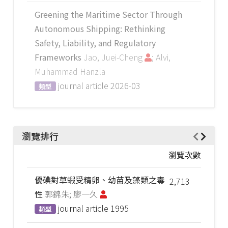
Greening the Maritime Sector Through
Autonomous Shipping: Rethinking
Safety, Liability, and Regulatory
Frameworks
Jao, Juei-Cheng
; Alvi,
Muhammad Hanzla
journal article
2026-03
類型
瀏覽排行
瀏覽次數
優碘對草蝦受精卵、幼苗及藻類之毒
2,713
性
郭錦朱; 廖一久
journal article
1995
類型