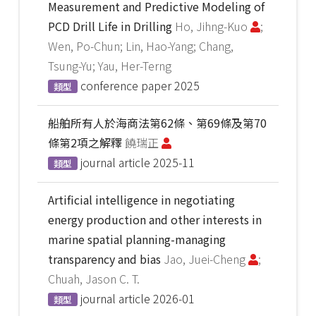
Measurement and Predictive Modeling of
PCD Drill Life in Drilling
Ho, Jihng-Kuo
;
Wen, Po-Chun; Lin, Hao-Yang; Chang,
Tsung-Yu; Yau, Her-Terng
conference paper
2025
類型
船舶所有人於海商法第62條、第69條及第70
條第2項之解釋
饒瑞正
journal article
2025-11
類型
Artificial intelligence in negotiating
energy production and other interests in
marine spatial planning-managing
transparency and bias
Jao, Juei-Cheng
;
Chuah, Jason C. T.
journal article
2026-01
類型