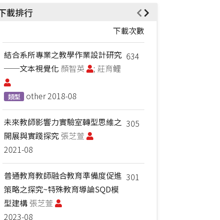
下載排行
下載次數
結合系所專業之教學作業設計研究
634
──文本視覺化
顏智英
; 莊育鲤
other
2018-08
類型
未來教師影響力實驗室轉型思維之
305
開展與實踐探究
張芝萱
2021-08
普通教育教師融合教育準備度促進
301
策略之探究~特殊教育導論SQD模
型建構
張芝萱
2023-08