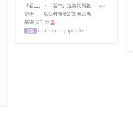
「看上」、「看中」近義詞詞義
1,835
辨析──以語料庫及認知圖式為
基礎
黃雅英
conference paper
2011
類型