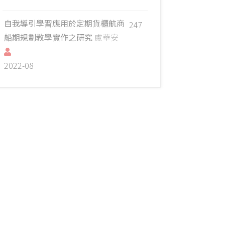
自我導引學習應用於定期貨櫃航商
247
船期規劃教學實作之研究
盧華安
2022-08