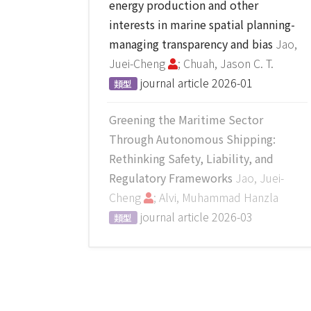
energy production and other
interests in marine spatial planning-
managing transparency and bias
Jao,
Juei-Cheng
; Chuah, Jason C. T.
journal article
2026-01
類型
Greening the Maritime Sector
Through Autonomous Shipping:
Rethinking Safety, Liability, and
Regulatory Frameworks
Jao, Juei-
Cheng
; Alvi, Muhammad Hanzla
journal article
2026-03
類型