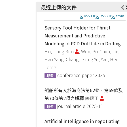
最近上傳的文件
RSS 1.0
RSS 2.0
atom
Sensory Tool Holder for Thrust
Measurement and Predictive
Modeling of PCD Drill Life in Drilling
Ho, Jihng-Kuo
; Wen, Po-Chun; Lin,
Hao-Yang; Chang, Tsung-Yu; Yau, Her-
Terng
conference paper
2025
類型
船舶所有人於海商法第62條、第69條及
第70條第2項之解釋
饒瑞正
journal article
2025-11
類型
Artificial intelligence in negotiating