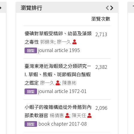
瀏覽排行
瀏覽次數
優碘對草蝦受精卵、幼苗及藻類
2,713
之毒性
郭錦朱; 廖一久
journal article
1995
類型
臺灣東港近海蝦類之分類研究－
2,382
I. 草蝦、熊蝦、斑節蝦與白鬚蝦
之鑑定
廖一久
; 陳惠彬
journal article
1972-01
類型
小蝦子的複雜構造從外骨骼到內
2,096
部柔軟器官
楊倩惠
; 陳天任
book chapter
2017-08
類型