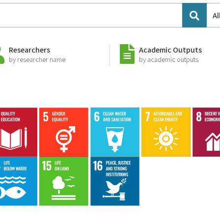
Al
Researchers
Academic Outputs
by researcher name
by academic outputs