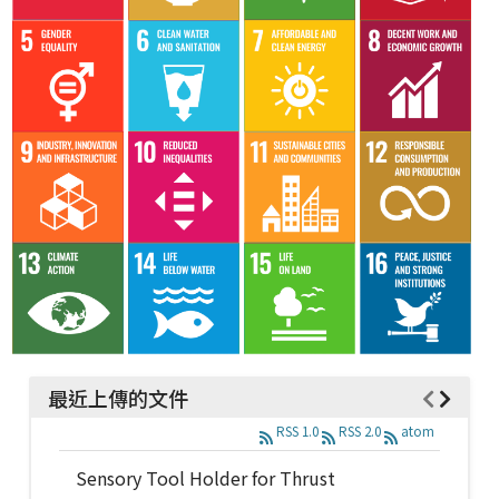
最近上傳的文件
RSS 1.0
RSS 2.0
atom
Sensory Tool Holder for Thrust