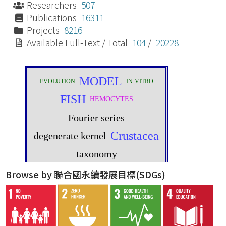
Researchers
507
Publications
16311
Projects
8216
Available Full-Text / Total
104
/
20228
Browse by 聯合國永續發展目標(SDGs)