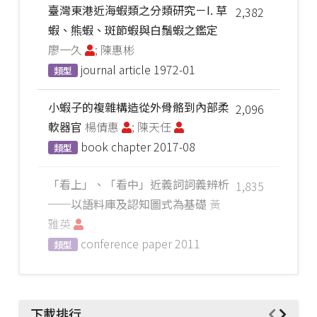
臺灣東港近海蝦類之分類研究－I. 草
2,382
蝦、熊蝦、斑節蝦與白鬚蝦之鑑定
廖一久
; 陳惠彬
journal article
1972-01
類型
小蝦子的複雜構造從外骨骼到內部柔
2,096
軟器官
楊倩惠
; 陳天任
book chapter
2017-08
類型
「看上」、「看中」近義詞詞義辨析
1,835
──以語料庫及認知圖式為基礎
黃
雅英
conference paper
2011
類型
下載排行