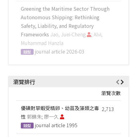
Greening the Maritime Sector Through
Autonomous Shipping: Rethinking
Safety, Liability, and Regulatory
Frameworks
Jao, Juei-Cheng
; Alvi,
Muhammad Hanzla
journal article
2026-03
類型
瀏覽排行
瀏覽次數
優碘對草蝦受精卵、幼苗及藻類之毒
2,713
性
郭錦朱; 廖一久
journal article
1995
類型