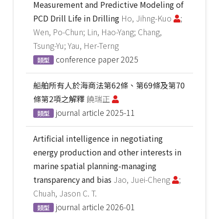
Measurement and Predictive Modeling of
PCD Drill Life in Drilling
Ho, Jihng-Kuo
;
Wen, Po-Chun; Lin, Hao-Yang; Chang,
Tsung-Yu; Yau, Her-Terng
conference paper
2025
類型
船舶所有人於海商法第62條、第69條及第70
條第2項之解釋
饒瑞正
journal article
2025-11
類型
Artificial intelligence in negotiating
energy production and other interests in
marine spatial planning-managing
transparency and bias
Jao, Juei-Cheng
;
Chuah, Jason C. T.
journal article
2026-01
類型