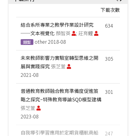
下載次數
結合系所專業之教學作業設計研究
634
──文本視覺化
顏智英
; 莊育鲤
other
2018-08
類型
未來教師影響力實驗室轉型思維之開
305
展與實踐探究
張芝萱
2021-08
普通教育教師融合教育準備度促進策
301
略之探究~特殊教育導論SQD模型建構
張芝萱
2023-08
自我導引學習應用於定期貨櫃航商船
247