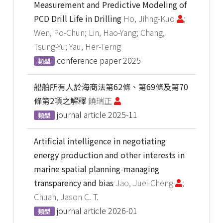
Measurement and Predictive Modeling of
PCD Drill Life in Drilling
Ho, Jihng-Kuo
;
Wen, Po-Chun; Lin, Hao-Yang; Chang,
Tsung-Yu; Yau, Her-Terng
conference paper
2025
類型
船舶所有人於海商法第62條、第69條及第70
條第2項之解釋
饒瑞正
journal article
2025-11
類型
Artificial intelligence in negotiating
energy production and other interests in
marine spatial planning-managing
transparency and bias
Jao, Juei-Cheng
;
Chuah, Jason C. T.
journal article
2026-01
類型