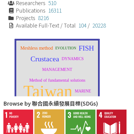
Researchers
510
Publications
16311
Projects
8216
Available Full-Text / Total
104
/
20228
Browse by 聯合國永續發展目標(SDGs)