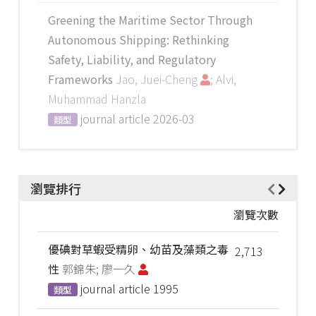
Greening the Maritime Sector Through
Autonomous Shipping: Rethinking
Safety, Liability, and Regulatory
Frameworks
Jao, Juei-Cheng
; Alvi,
Muhammad Hanzla
journal article
2026-03
類型
瀏覽排行
瀏覽次數
優碘對草蝦受精卵、幼苗及藻類之毒
2,713
性
郭錦朱; 廖一久
journal article
1995
類型