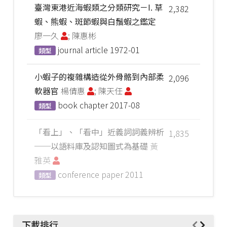
臺灣東港近海蝦類之分類研究－I. 草
2,382
蝦、熊蝦、斑節蝦與白鬚蝦之鑑定
廖一久
; 陳惠彬
journal article
1972-01
類型
小蝦子的複雜構造從外骨骼到內部柔
2,096
軟器官
楊倩惠
; 陳天任
book chapter
2017-08
類型
「看上」、「看中」近義詞詞義辨析
1,835
──以語料庫及認知圖式為基礎
黃
雅英
conference paper
2011
類型
下載排行