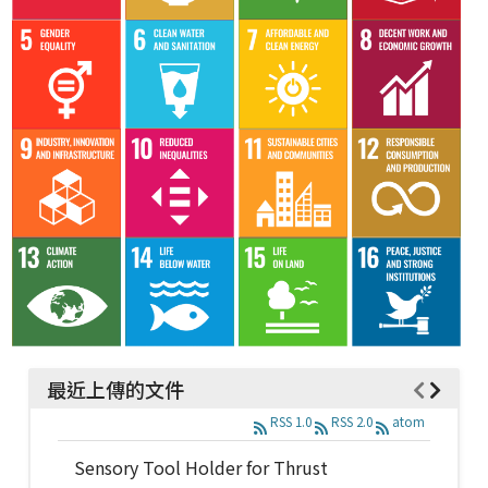
最近上傳的文件
RSS 1.0
RSS 2.0
atom
Sensory Tool Holder for Thrust