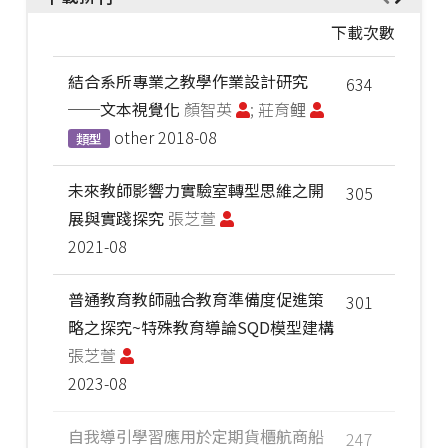
下載次數
結合系所專業之教學作業設計研究
634
──文本視覺化
顏智英
; 莊育鲤
other
2018-08
類型
未來教師影響力實驗室轉型思維之開
305
展與實踐探究
張芝萱
2021-08
普通教育教師融合教育準備度促進策
301
略之探究~特殊教育導論SQD模型建構
張芝萱
2023-08
自我導引學習應用於定期貨櫃航商船
247