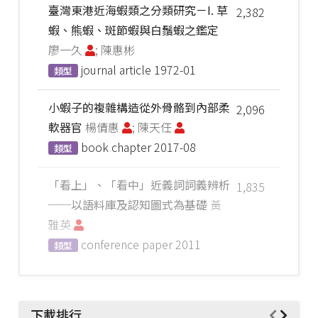
臺灣東港近海蝦類之分類研究－I. 草
2,382
蝦、熊蝦、斑節蝦與白鬚蝦之鑑定
廖一久
; 陳惠彬
journal article
1972-01
類型
小蝦子的複雜構造從外骨骼到內部柔
2,096
軟器官
楊倩惠
; 陳天任
book chapter
2017-08
類型
「看上」、「看中」近義詞詞義辨析
1,835
──以語料庫及認知圖式為基礎
黃
雅英
conference paper
2011
類型
下載排行