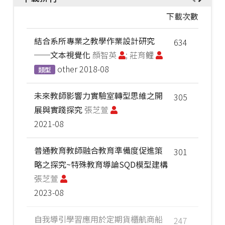
下載次數
結合系所專業之教學作業設計研究
634
──文本視覺化
顏智英
; 莊育鲤
other
2018-08
類型
未來教師影響力實驗室轉型思維之開
305
展與實踐探究
張芝萱
2021-08
普通教育教師融合教育準備度促進策
301
略之探究~特殊教育導論SQD模型建構
張芝萱
2023-08
自我導引學習應用於定期貨櫃航商船
247