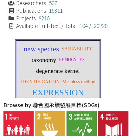
Researchers
507
Publications
16311
Projects
8216
Available Full-Text / Total
104
/
20228
Browse by 聯合國永續發展目標(SDGs)