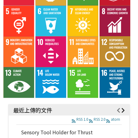
最近上傳的文件
RSS 1.0
RSS 2.0
atom
Sensory Tool Holder for Thrust