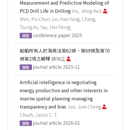
Measurement and Predictive Modeling of
PCD Drill Life in Drilling
Ho, Jihng-Kuo
;
Wen, Po-Chun; Lin, Hao-Yang; Chang,
Tsung-Yu; Yau, Her-Terng
conference paper
2025
類型
船舶所有人於海商法第62條、第69條及第70
條第2項之解釋
饒瑞正
journal article
2025-11
類型
Artificial intelligence in negotiating
energy production and other interests in
marine spatial planning-managing
transparency and bias
Jao, Juei-Cheng
;
Chuah, Jason C. T.
journal article
2026-01
類型