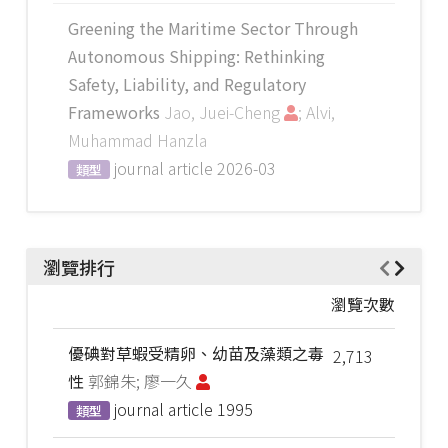
Greening the Maritime Sector Through
Autonomous Shipping: Rethinking
Safety, Liability, and Regulatory
Frameworks
Jao, Juei-Cheng
; Alvi,
Muhammad Hanzla
journal article
2026-03
類型
瀏覽排行
瀏覽次數
優碘對草蝦受精卵、幼苗及藻類之毒
2,713
性
郭錦朱; 廖一久
journal article
1995
類型