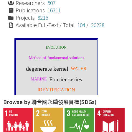
Researchers
507
Publications
16311
Projects
8216
Available Full-Text / Total
104
/
20228
Browse by 聯合國永續發展目標(SDGs)