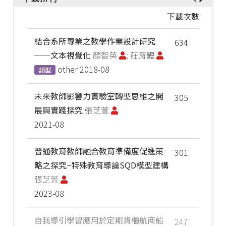
下載次數
結合系所專業之教學作業設計研究
634
──文本視覺化
顏智英
; 莊育鲤
other
2018-08
類型
未來教師影響力實驗室轉型思維之開
305
展與實踐探究
張芝萱
2021-08
普通教育教師融合教育準備度促進策
301
略之探究~特殊教育導論SQD模型建構
張芝萱
2023-08
自我導引學習應用於定期貨櫃航商船
247