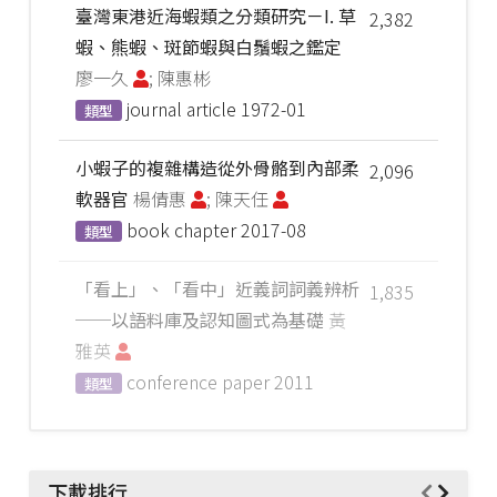
臺灣東港近海蝦類之分類研究－I. 草
2,382
蝦、熊蝦、斑節蝦與白鬚蝦之鑑定
廖一久
; 陳惠彬
journal article
1972-01
類型
小蝦子的複雜構造從外骨骼到內部柔
2,096
軟器官
楊倩惠
; 陳天任
book chapter
2017-08
類型
「看上」、「看中」近義詞詞義辨析
1,835
──以語料庫及認知圖式為基礎
黃
雅英
conference paper
2011
類型
下載排行