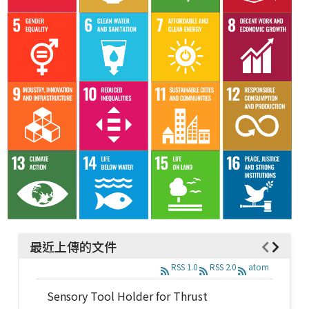
最近上傳的文件
RSS 1.0
RSS 2.0
atom
Sensory Tool Holder for Thrust