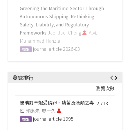
Greening the Maritime Sector Through
Autonomous Shipping: Rethinking
Safety, Liability, and Regulatory
Frameworks
Jao, Juei-Cheng
; Alvi,
Muhammad Hanzla
journal article
2026-03
類型
瀏覽排行
瀏覽次數
優碘對草蝦受精卵、幼苗及藻類之毒
2,713
性
郭錦朱; 廖一久
journal article
1995
類型