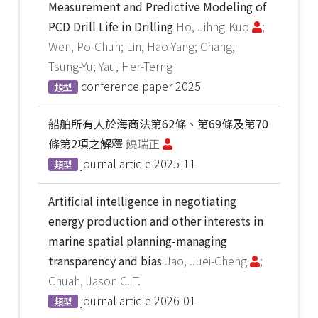
Measurement and Predictive Modeling of
PCD Drill Life in Drilling
Ho, Jihng-Kuo
;
Wen, Po-Chun; Lin, Hao-Yang; Chang,
Tsung-Yu; Yau, Her-Terng
conference paper
2025
類型
船舶所有人於海商法第62條、第69條及第70
條第2項之解釋
饒瑞正
journal article
2025-11
類型
Artificial intelligence in negotiating
energy production and other interests in
marine spatial planning-managing
transparency and bias
Jao, Juei-Cheng
;
Chuah, Jason C. T.
journal article
2026-01
類型