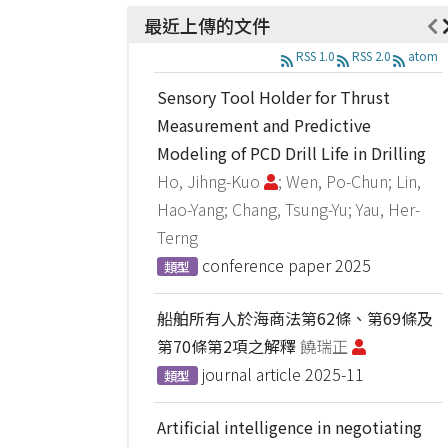
最近上傳的文件
RSS 1.0
RSS 2.0
atom
Sensory Tool Holder for Thrust
Measurement and Predictive
Modeling of PCD Drill Life in Drilling
Ho, Jihng-Kuo
; Wen, Po-Chun; Lin,
Hao-Yang; Chang, Tsung-Yu; Yau, Her-
Terng
conference paper
2025
類型
船舶所有人於海商法第62條、第69條及
第70條第2項之解釋
饒瑞正
journal article
2025-11
類型
Artificial intelligence in negotiating