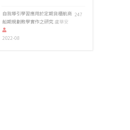
自我導引學習應用於定期貨櫃航商
247
船期規劃教學實作之研究
盧華安
2022-08