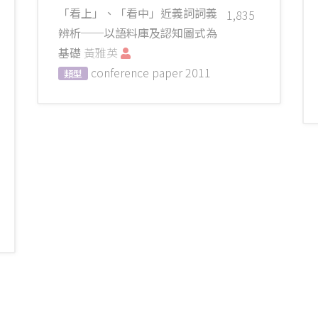
「看上」、「看中」近義詞詞義
1,835
辨析──以語料庫及認知圖式為
基礎
黃雅英
conference paper
2011
類型