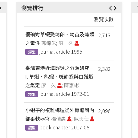
瀏覽排行
瀏覽次數
優碘對草蝦受精卵、幼苗及藻類
2,713
之毒性
郭錦朱; 廖一久
journal article
1995
類型
臺灣東港近海蝦類之分類研究－
2,382
I. 草蝦、熊蝦、斑節蝦與白鬚蝦
之鑑定
廖一久
; 陳惠彬
journal article
1972-01
類型
小蝦子的複雜構造從外骨骼到內
2,096
部柔軟器官
楊倩惠
; 陳天任
book chapter
2017-08
類型