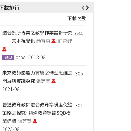
下載排行
下載次數
結合系所專業之教學作業設計研究
634
──文本視覺化
顏智英
; 莊育鲤
other
2018-08
類型
未來教師影響力實驗室轉型思維之
305
開展與實踐探究
張芝萱
2021-08
普通教育教師融合教育準備度促進
301
策略之探究~特殊教育導論SQD模
型建構
張芝萱
2023-08