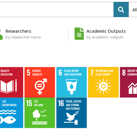
Al
Researchers
Academic Outputs
by researcher name
by academic outputs