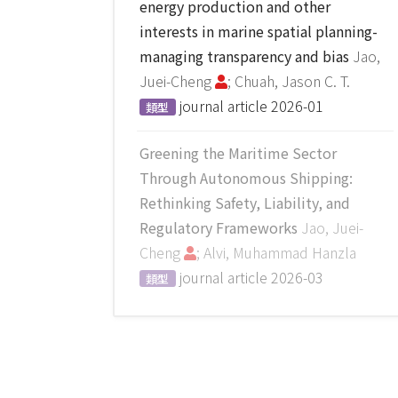
energy production and other
interests in marine spatial planning-
managing transparency and bias
Jao,
Juei-Cheng
; Chuah, Jason C. T.
journal article
2026-01
類型
Greening the Maritime Sector
Through Autonomous Shipping:
Rethinking Safety, Liability, and
Regulatory Frameworks
Jao, Juei-
Cheng
; Alvi, Muhammad Hanzla
journal article
2026-03
類型