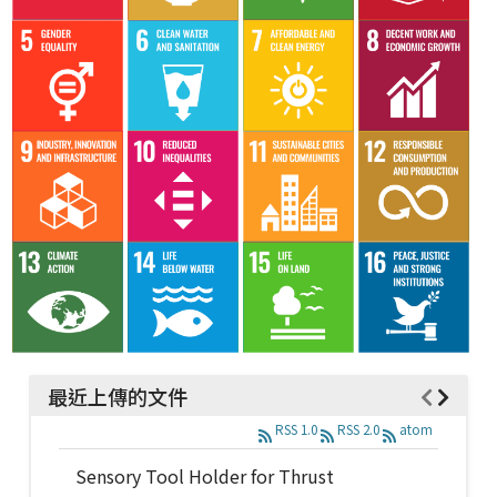
最近上傳的文件
RSS 1.0
RSS 2.0
atom
Sensory Tool Holder for Thrust