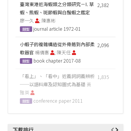
臺灣東港近海蝦類之分類研究－I. 草
2,382
蝦、熊蝦、斑節蝦與白鬚蝦之鑑定
廖一久
; 陳惠彬
journal article
1972-01
類型
小蝦子的複雜構造從外骨骼到內部柔
2,096
軟器官
楊倩惠
; 陳天任
book chapter
2017-08
類型
「看上」、「看中」近義詞詞義辨析
1,835
──以語料庫及認知圖式為基礎
黃
雅英
conference paper
2011
類型
下載排行