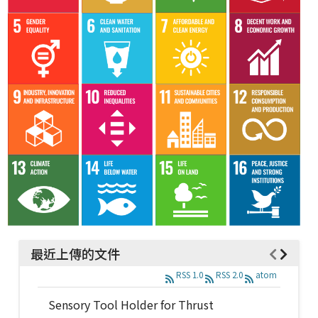
最近上傳的文件
RSS 1.0
RSS 2.0
atom
Sensory Tool Holder for Thrust