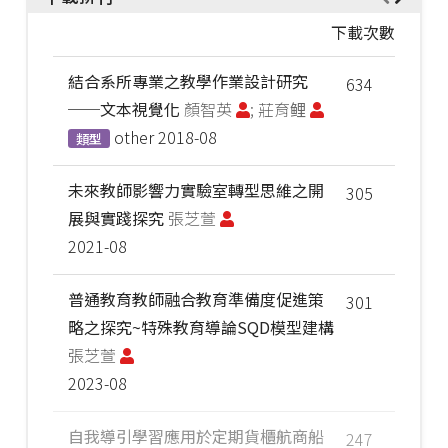
下載次數
結合系所專業之教學作業設計研究
634
──文本視覺化
顏智英
; 莊育鲤
other
2018-08
類型
未來教師影響力實驗室轉型思維之開
305
展與實踐探究
張芝萱
2021-08
普通教育教師融合教育準備度促進策
301
略之探究~特殊教育導論SQD模型建構
張芝萱
2023-08
自我導引學習應用於定期貨櫃航商船
247