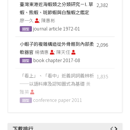
臺灣東港近海蝦類之分類研究－I. 草
2,382
蝦、熊蝦、斑節蝦與白鬚蝦之鑑定
廖一久
; 陳惠彬
journal article
1972-01
類型
小蝦子的複雜構造從外骨骼到內部柔
2,096
軟器官
楊倩惠
; 陳天任
book chapter
2017-08
類型
「看上」、「看中」近義詞詞義辨析
1,835
──以語料庫及認知圖式為基礎
黃
雅英
conference paper
2011
類型
下載排行