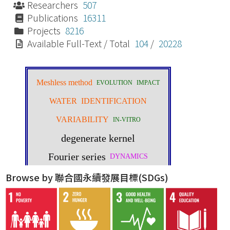
Researchers
507
Publications
16311
Projects
8216
Available Full-Text / Total
104
/
20228
Browse by 聯合國永續發展目標(SDGs)