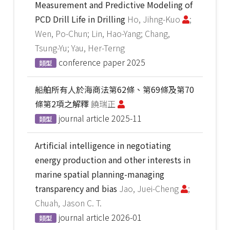
Measurement and Predictive Modeling of
PCD Drill Life in Drilling
Ho, Jihng-Kuo
;
Wen, Po-Chun; Lin, Hao-Yang; Chang,
Tsung-Yu; Yau, Her-Terng
conference paper
2025
類型
船舶所有人於海商法第62條、第69條及第70
條第2項之解釋
饒瑞正
journal article
2025-11
類型
Artificial intelligence in negotiating
energy production and other interests in
marine spatial planning-managing
transparency and bias
Jao, Juei-Cheng
;
Chuah, Jason C. T.
journal article
2026-01
類型