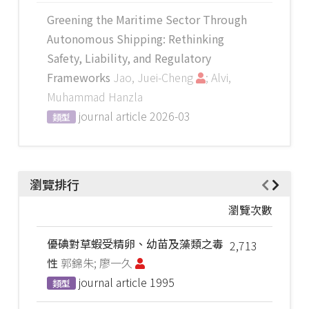
Greening the Maritime Sector Through
Autonomous Shipping: Rethinking
Safety, Liability, and Regulatory
Frameworks
Jao, Juei-Cheng
; Alvi,
Muhammad Hanzla
journal article
2026-03
類型
瀏覽排行
瀏覽次數
優碘對草蝦受精卵、幼苗及藻類之毒
2,713
性
郭錦朱; 廖一久
journal article
1995
類型