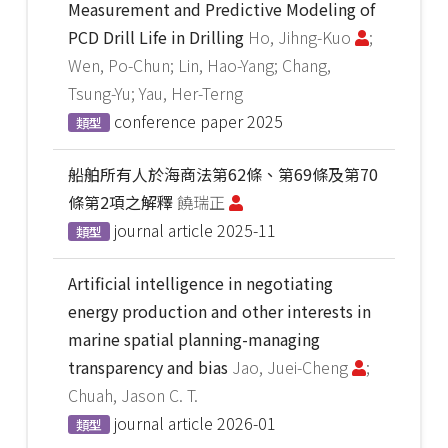
Measurement and Predictive Modeling of
PCD Drill Life in Drilling
Ho, Jihng-Kuo
;
Wen, Po-Chun; Lin, Hao-Yang; Chang,
Tsung-Yu; Yau, Her-Terng
conference paper
2025
類型
船舶所有人於海商法第62條、第69條及第70
條第2項之解釋
饒瑞正
journal article
2025-11
類型
Artificial intelligence in negotiating
energy production and other interests in
marine spatial planning-managing
transparency and bias
Jao, Juei-Cheng
;
Chuah, Jason C. T.
journal article
2026-01
類型