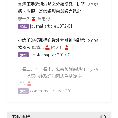
臺灣東港近海蝦類之分類研究－I. 草
2,382
蝦、熊蝦、斑節蝦與白鬚蝦之鑑定
廖一久
; 陳惠彬
journal article
1972-01
類型
小蝦子的複雜構造從外骨骼到內部柔
2,096
軟器官
楊倩惠
; 陳天任
book chapter
2017-08
類型
「看上」、「看中」近義詞詞義辨析
1,835
──以語料庫及認知圖式為基礎
黃
雅英
conference paper
2011
類型
下載排行