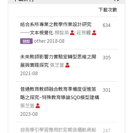
下載次數
結合系所專業之教學作業設計研究
634
──文本視覺化
顏智英
; 莊育鲤
other
2018-08
類型
未來教師影響力實驗室轉型思維之開
305
展與實踐探究
張芝萱
2021-08
普通教育教師融合教育準備度促進策
301
略之探究~特殊教育導論SQD模型建構
張芝萱
2023-08
自我導引學習應用於定期貨櫃航商船
247