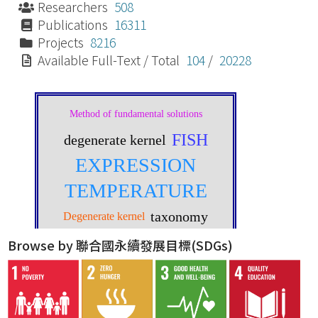
Researchers
508
Publications
16311
Projects
8216
Available Full-Text / Total
104
/
20228
Browse by 聯合國永續發展目標(SDGs)