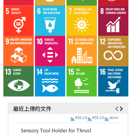
最近上傳的文件
RSS 1.0
RSS 2.0
atom
Sensory Tool Holder for Thrust