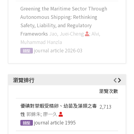
Greening the Maritime Sector Through
Autonomous Shipping: Rethinking
Safety, Liability, and Regulatory
Frameworks
Jao, Juei-Cheng
; Alvi,
Muhammad Hanzla
journal article
2026-03
類型
瀏覽排行
瀏覽次數
優碘對草蝦受精卵、幼苗及藻類之毒
2,713
性
郭錦朱; 廖一久
journal article
1995
類型