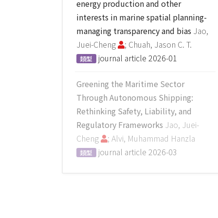
energy production and other
interests in marine spatial planning-
managing transparency and bias
Jao,
Juei-Cheng
; Chuah, Jason C. T.
journal article
2026-01
類型
Greening the Maritime Sector
Through Autonomous Shipping:
Rethinking Safety, Liability, and
Regulatory Frameworks
Jao, Juei-
Cheng
; Alvi, Muhammad Hanzla
journal article
2026-03
類型