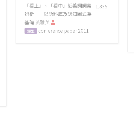
「看上」、「看中」近義詞詞義
1,835
辨析──以語料庫及認知圖式為
基礎
黃雅英
conference paper
2011
類型