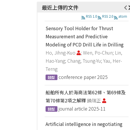
最近上傳的文件
RSS 1.0
RSS 2.0
atom
Sensory Tool Holder for Thrust
Measurement and Predictive
Modeling of PCD Drill Life in Drilling
Ho, Jihng-Kuo
; Wen, Po-Chun; Lin,
Hao-Yang; Chang, Tsung-Yu; Yau, Her-
Terng
conference paper
2025
類型
船舶所有人於海商法第62條、第69條及
第70條第2項之解釋
饒瑞正
journal article
2025-11
類型
Artificial intelligence in negotiating