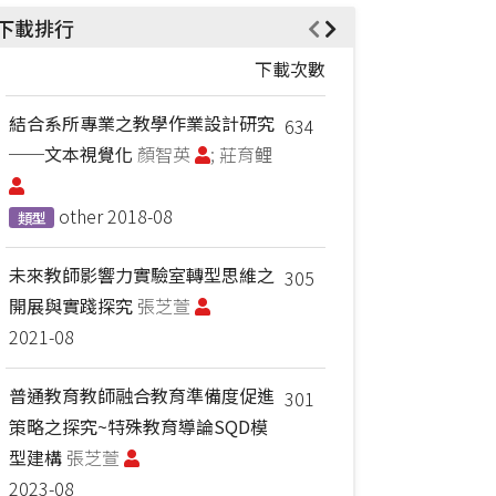
下載排行
下載次數
結合系所專業之教學作業設計研究
634
──文本視覺化
顏智英
; 莊育鲤
other
2018-08
類型
未來教師影響力實驗室轉型思維之
305
開展與實踐探究
張芝萱
2021-08
普通教育教師融合教育準備度促進
301
策略之探究~特殊教育導論SQD模
型建構
張芝萱
2023-08