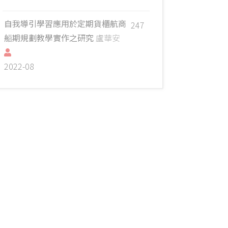
自我導引學習應用於定期貨櫃航商
247
船期規劃教學實作之研究
盧華安
2022-08