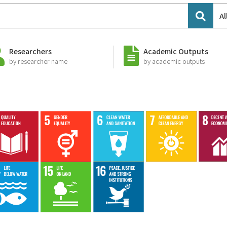
Al
Researchers
Academic Outputs
by researcher name
by academic outputs