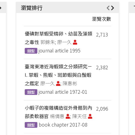
瀏覽排行
瀏覽次數
優碘對草蝦受精卵、幼苗及藻類
2,713
之毒性
郭錦朱; 廖一久
journal article
1995
類型
臺灣東港近海蝦類之分類研究－
2,382
I. 草蝦、熊蝦、斑節蝦與白鬚蝦
之鑑定
廖一久
; 陳惠彬
journal article
1972-01
類型
小蝦子的複雜構造從外骨骼到內
2,096
部柔軟器官
楊倩惠
; 陳天任
book chapter
2017-08
類型