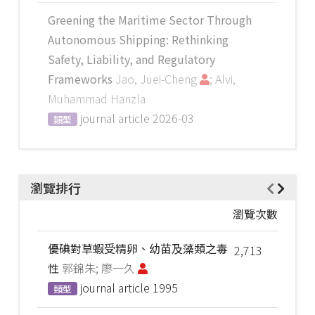
Greening the Maritime Sector Through
Autonomous Shipping: Rethinking
Safety, Liability, and Regulatory
Frameworks
Jao, Juei-Cheng
; Alvi,
Muhammad Hanzla
journal article
2026-03
類型
瀏覽排行
瀏覽次數
優碘對草蝦受精卵、幼苗及藻類之毒
2,713
性
郭錦朱; 廖一久
journal article
1995
類型