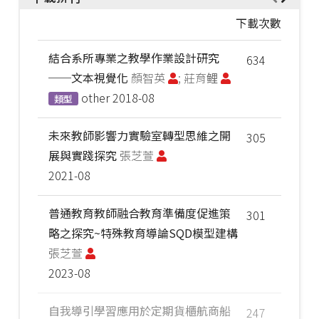
下載次數
結合系所專業之教學作業設計研究
634
──文本視覺化
顏智英
; 莊育鲤
other
2018-08
類型
未來教師影響力實驗室轉型思維之開
305
展與實踐探究
張芝萱
2021-08
普通教育教師融合教育準備度促進策
301
略之探究~特殊教育導論SQD模型建構
張芝萱
2023-08
自我導引學習應用於定期貨櫃航商船
247