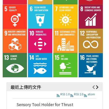
最近上傳的文件
RSS 1.0
RSS 2.0
atom
Sensory Tool Holder for Thrust