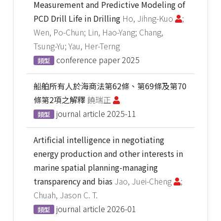
Measurement and Predictive Modeling of
PCD Drill Life in Drilling
Ho, Jihng-Kuo
;
Wen, Po-Chun; Lin, Hao-Yang; Chang,
Tsung-Yu; Yau, Her-Terng
conference paper
2025
類型
船舶所有人於海商法第62條、第69條及第70
條第2項之解釋
饒瑞正
journal article
2025-11
類型
Artificial intelligence in negotiating
energy production and other interests in
marine spatial planning-managing
transparency and bias
Jao, Juei-Cheng
;
Chuah, Jason C. T.
journal article
2026-01
類型