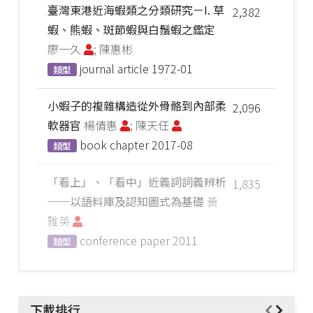
臺灣東港近海蝦類之分類研究－I. 草
2,382
蝦、熊蝦、斑節蝦與白鬚蝦之鑑定
廖一久
; 陳惠彬
journal article
1972-01
類型
小蝦子的複雜構造從外骨骼到內部柔
2,096
軟器官
楊倩惠
; 陳天任
book chapter
2017-08
類型
「看上」、「看中」近義詞詞義辨析
1,835
──以語料庫及認知圖式為基礎
黃
雅英
conference paper
2011
類型
下載排行