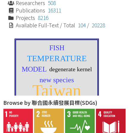
Researchers
508
Publications
16311
Projects
8216
Available Full-Text / Total
104
/
20228
Browse by 聯合國永續發展目標(SDGs)