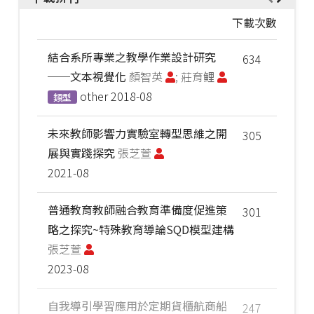
下載次數
結合系所專業之教學作業設計研究
634
──文本視覺化
顏智英
; 莊育鲤
other
2018-08
類型
未來教師影響力實驗室轉型思維之開
305
展與實踐探究
張芝萱
2021-08
普通教育教師融合教育準備度促進策
301
略之探究~特殊教育導論SQD模型建構
張芝萱
2023-08
自我導引學習應用於定期貨櫃航商船
247