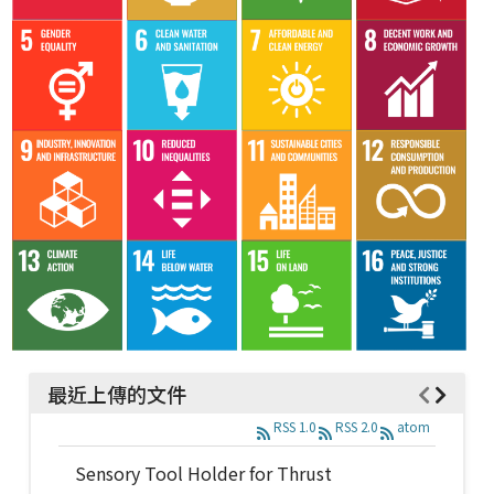
最近上傳的文件
RSS 1.0
RSS 2.0
atom
Sensory Tool Holder for Thrust