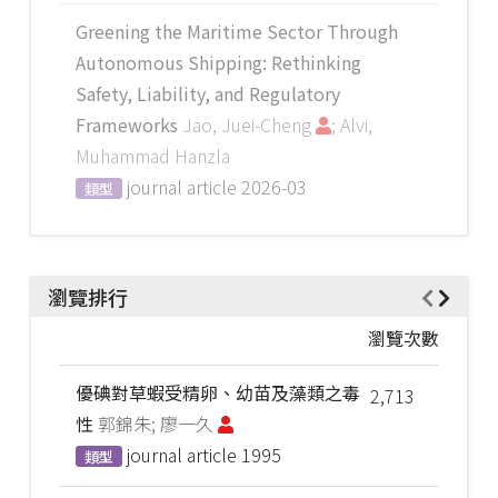
Greening the Maritime Sector Through
Autonomous Shipping: Rethinking
Safety, Liability, and Regulatory
Frameworks
Jao, Juei-Cheng
; Alvi,
Muhammad Hanzla
journal article
2026-03
類型
瀏覽排行
瀏覽次數
優碘對草蝦受精卵、幼苗及藻類之毒
2,713
性
郭錦朱; 廖一久
journal article
1995
類型