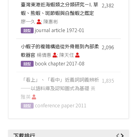
臺灣東港近海蝦類之分類研究－I. 草
2,382
蝦、熊蝦、斑節蝦與白鬚蝦之鑑定
廖一久
; 陳惠彬
journal article
1972-01
類型
小蝦子的複雜構造從外骨骼到內部柔
2,096
軟器官
楊倩惠
; 陳天任
book chapter
2017-08
類型
「看上」、「看中」近義詞詞義辨析
1,835
──以語料庫及認知圖式為基礎
黃
雅英
conference paper
2011
類型
下載排行