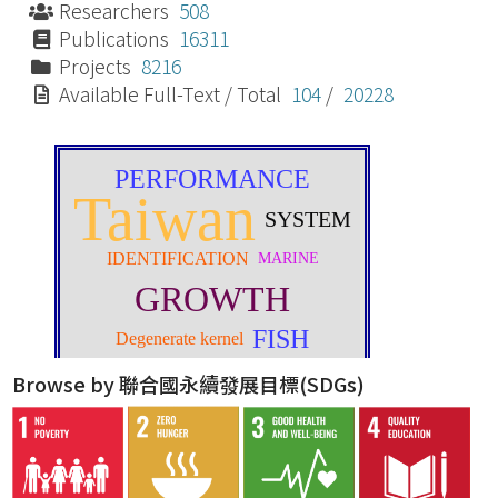
Researchers
508
Publications
16311
Projects
8216
Available Full-Text / Total
104
/
20228
Browse by 聯合國永續發展目標(SDGs)