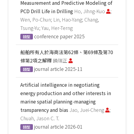
Measurement and Predictive Modeling of
PCD Drill Life in Drilling
Ho, Jihng-Kuo
;
Wen, Po-Chun; Lin, Hao-Yang; Chang,
Tsung-Yu; Yau, Her-Terng
conference paper
2025
類型
船舶所有人於海商法第62條、第69條及第70
條第2項之解釋
饒瑞正
journal article
2025-11
類型
Artificial intelligence in negotiating
energy production and other interests in
marine spatial planning-managing
transparency and bias
Jao, Juei-Cheng
;
Chuah, Jason C. T.
journal article
2026-01
類型