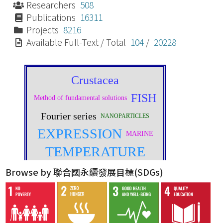
Researchers
508
Publications
16311
Projects
8216
Available Full-Text / Total
104
/
20228
Browse by 聯合國永續發展目標(SDGs)