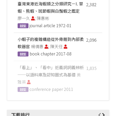
臺灣東港近海蝦類之分類研究－I. 草
2,382
蝦、熊蝦、斑節蝦與白鬚蝦之鑑定
廖一久
; 陳惠彬
journal article
1972-01
類型
小蝦子的複雜構造從外骨骼到內部柔
2,096
軟器官
楊倩惠
; 陳天任
book chapter
2017-08
類型
「看上」、「看中」近義詞詞義辨析
1,835
──以語料庫及認知圖式為基礎
黃
雅英
conference paper
2011
類型
下載排行