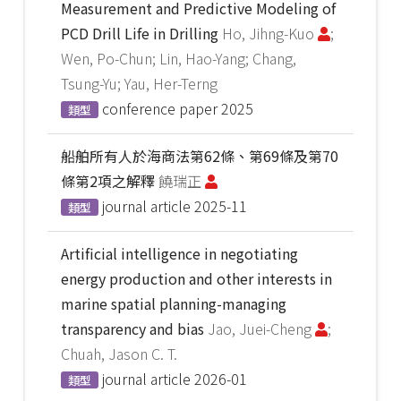
Measurement and Predictive Modeling of
PCD Drill Life in Drilling
Ho, Jihng-Kuo
;
Wen, Po-Chun; Lin, Hao-Yang; Chang,
Tsung-Yu; Yau, Her-Terng
conference paper
2025
類型
船舶所有人於海商法第62條、第69條及第70
條第2項之解釋
饒瑞正
journal article
2025-11
類型
Artificial intelligence in negotiating
energy production and other interests in
marine spatial planning-managing
transparency and bias
Jao, Juei-Cheng
;
Chuah, Jason C. T.
journal article
2026-01
類型