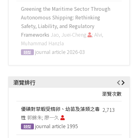
Greening the Maritime Sector Through
Autonomous Shipping: Rethinking
Safety, Liability, and Regulatory
Frameworks
Jao, Juei-Cheng
; Alvi,
Muhammad Hanzla
journal article
2026-03
類型
瀏覽排行
瀏覽次數
優碘對草蝦受精卵、幼苗及藻類之毒
2,713
性
郭錦朱; 廖一久
journal article
1995
類型