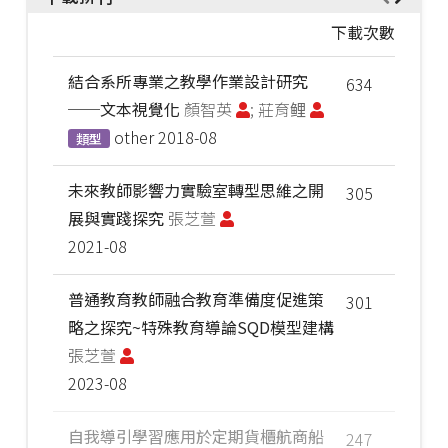
下載次數
結合系所專業之教學作業設計研究
634
──文本視覺化
顏智英
; 莊育鲤
other
2018-08
類型
未來教師影響力實驗室轉型思維之開
305
展與實踐探究
張芝萱
2021-08
普通教育教師融合教育準備度促進策
301
略之探究~特殊教育導論SQD模型建構
張芝萱
2023-08
自我導引學習應用於定期貨櫃航商船
247