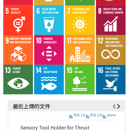
最近上傳的文件
RSS 1.0
RSS 2.0
atom
Sensory Tool Holder for Thrust