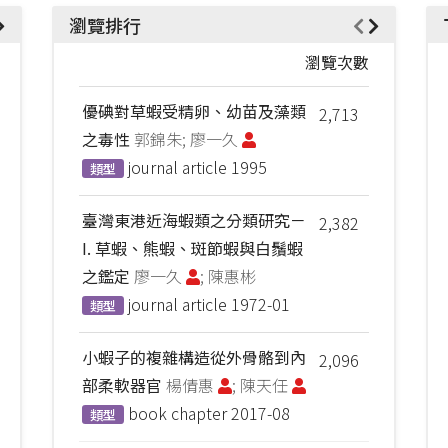
瀏覽排行
瀏覽次數
優碘對草蝦受精卵、幼苗及藻類
2,713
之毒性
郭錦朱; 廖一久
journal article
1995
類型
臺灣東港近海蝦類之分類研究－
2,382
I. 草蝦、熊蝦、斑節蝦與白鬚蝦
之鑑定
廖一久
; 陳惠彬
journal article
1972-01
類型
小蝦子的複雜構造從外骨骼到內
2,096
部柔軟器官
楊倩惠
; 陳天任
book chapter
2017-08
類型