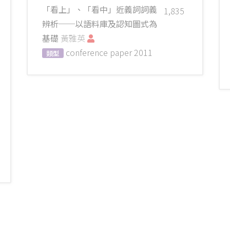
「看上」、「看中」近義詞詞義
1,835
辨析──以語料庫及認知圖式為
基礎
黃雅英
conference paper
2011
類型