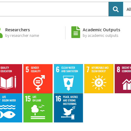
Al
Researchers
Academic Outputs
by researcher name
by academic outputs