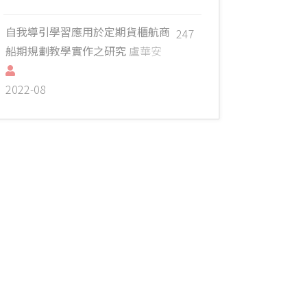
自我導引學習應用於定期貨櫃航商
247
船期規劃教學實作之研究
盧華安
2022-08