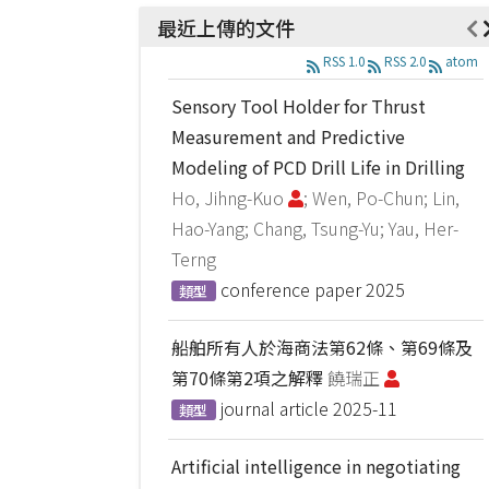
最近上傳的文件
RSS 1.0
RSS 2.0
atom
Sensory Tool Holder for Thrust
Measurement and Predictive
Modeling of PCD Drill Life in Drilling
Ho, Jihng-Kuo
; Wen, Po-Chun; Lin,
Hao-Yang; Chang, Tsung-Yu; Yau, Her-
Terng
conference paper
2025
類型
船舶所有人於海商法第62條、第69條及
第70條第2項之解釋
饒瑞正
journal article
2025-11
類型
Artificial intelligence in negotiating