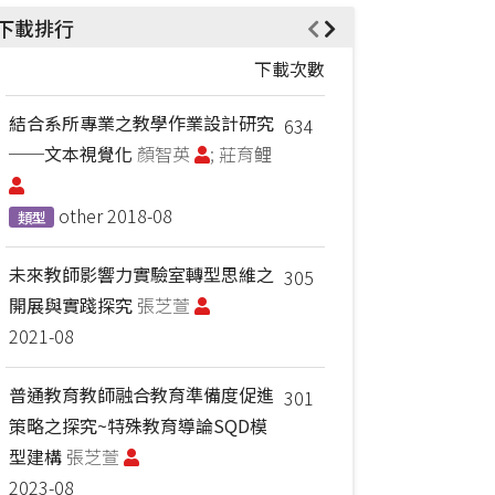
下載排行
下載次數
結合系所專業之教學作業設計研究
634
──文本視覺化
顏智英
; 莊育鲤
other
2018-08
類型
未來教師影響力實驗室轉型思維之
305
開展與實踐探究
張芝萱
2021-08
普通教育教師融合教育準備度促進
301
策略之探究~特殊教育導論SQD模
型建構
張芝萱
2023-08