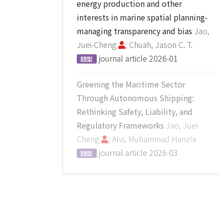
energy production and other
interests in marine spatial planning-
managing transparency and bias
Jao,
Juei-Cheng
; Chuah, Jason C. T.
journal article
2026-01
類型
Greening the Maritime Sector
Through Autonomous Shipping:
Rethinking Safety, Liability, and
Regulatory Frameworks
Jao, Juei-
Cheng
; Alvi, Muhammad Hanzla
journal article
2026-03
類型