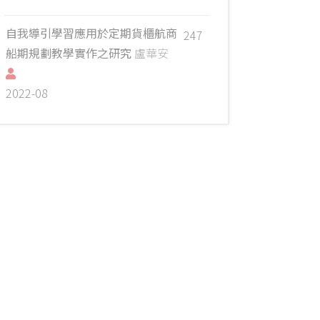
自我導引學習應用於定期貨櫃航商
247
船期規劃教學實作之研究
盧華安
2022-08