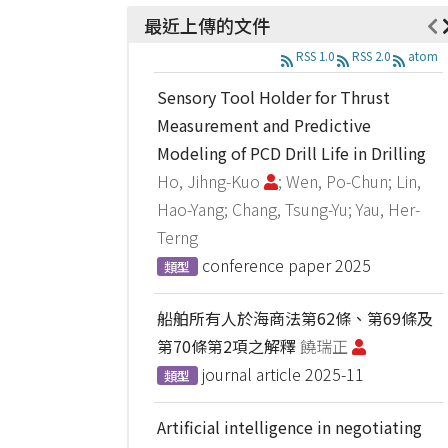
最近上傳的文件
RSS 1.0
RSS 2.0
atom
Sensory Tool Holder for Thrust
Measurement and Predictive
Modeling of PCD Drill Life in Drilling
Ho, Jihng-Kuo
; Wen, Po-Chun; Lin,
Hao-Yang; Chang, Tsung-Yu; Yau, Her-
Terng
conference paper
2025
類型
船舶所有人於海商法第62條、第69條及
第70條第2項之解釋
饒瑞正
journal article
2025-11
類型
Artificial intelligence in negotiating