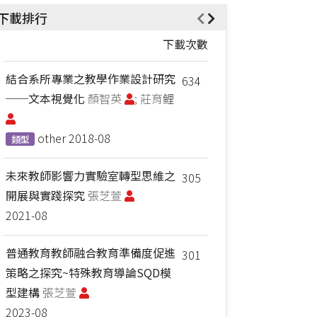
下載排行
下載次數
結合系所專業之教學作業設計研究
634
──文本視覺化
顏智英
; 莊育鲤
other
2018-08
類型
未來教師影響力實驗室轉型思維之
305
開展與實踐探究
張芝萱
2021-08
普通教育教師融合教育準備度促進
301
策略之探究~特殊教育導論SQD模
型建構
張芝萱
2023-08