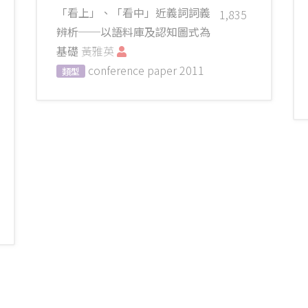
「看上」、「看中」近義詞詞義
1,835
辨析──以語料庫及認知圖式為
基礎
黃雅英
conference paper
2011
類型