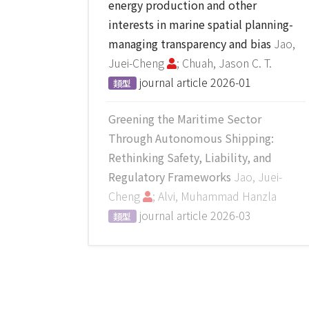
energy production and other
interests in marine spatial planning-
managing transparency and bias
Jao,
Juei-Cheng
; Chuah, Jason C. T.
journal article
2026-01
類型
Greening the Maritime Sector
Through Autonomous Shipping:
Rethinking Safety, Liability, and
Regulatory Frameworks
Jao, Juei-
Cheng
; Alvi, Muhammad Hanzla
journal article
2026-03
類型