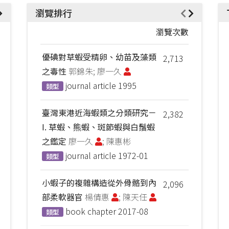
瀏覽排行
瀏覽次數
優碘對草蝦受精卵、幼苗及藻類
2,713
之毒性
郭錦朱; 廖一久
journal article
1995
類型
臺灣東港近海蝦類之分類研究－
2,382
I. 草蝦、熊蝦、斑節蝦與白鬚蝦
之鑑定
廖一久
; 陳惠彬
journal article
1972-01
類型
小蝦子的複雜構造從外骨骼到內
2,096
部柔軟器官
楊倩惠
; 陳天任
book chapter
2017-08
類型