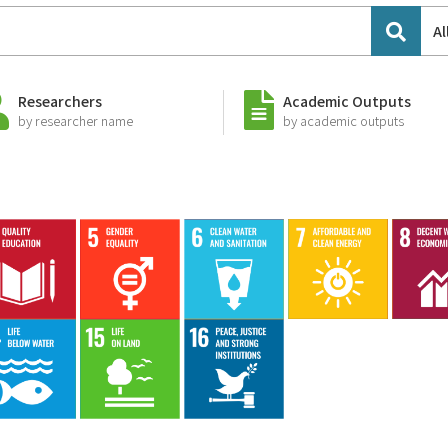
Al
Researchers
Academic Outputs
by researcher name
by academic outputs