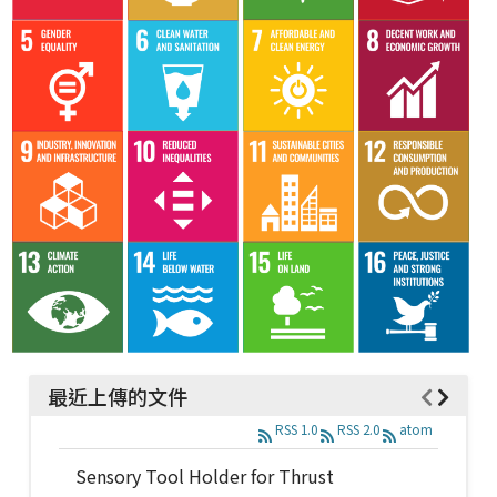
最近上傳的文件
RSS 1.0
RSS 2.0
atom
Sensory Tool Holder for Thrust