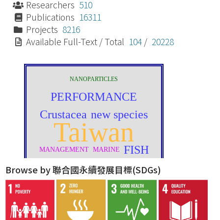
Researchers
510
Publications
16311
Projects
8216
Available Full-Text / Total
104
/
20228
Browse by 聯合國永續發展目標(SDGs)