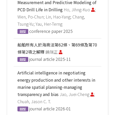
Measurement and Predictive Modeling of
PCD Drill Life in Drilling
Ho, Jihng-Kuo
;
Wen, Po-Chun; Lin, Hao-Yang; Chang,
Tsung-Yu; Yau, Her-Terng
conference paper
2025
類型
船舶所有人於海商法第62條、第69條及第70
條第2項之解釋
饒瑞正
journal article
2025-11
類型
Artificial intelligence in negotiating
energy production and other interests in
marine spatial planning-managing
transparency and bias
Jao, Juei-Cheng
;
Chuah, Jason C. T.
journal article
2026-01
類型