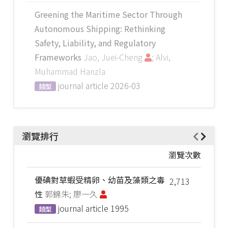
Greening the Maritime Sector Through
Autonomous Shipping: Rethinking
Safety, Liability, and Regulatory
Frameworks
Jao, Juei-Cheng
; Alvi,
Muhammad Hanzla
journal article
2026-03
類型
瀏覽排行
瀏覽次數
優碘對草蝦受精卵、幼苗及藻類之毒
2,713
性
郭錦朱; 廖一久
journal article
1995
類型