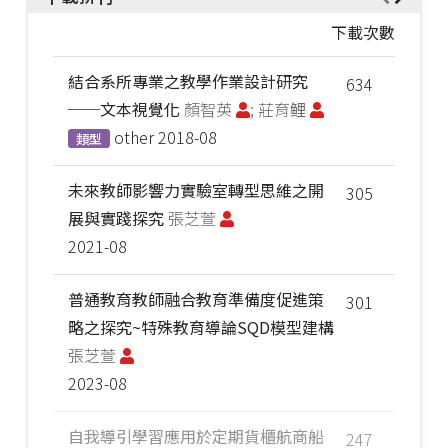
下載次數
結合系所專業之教學作業設計研究
634
──文本視覺化
顏智英
; 莊育鲤
other
2018-08
類型
未來教師影響力實驗室轉型思維之開
305
展與實踐探究
張芝萱
2021-08
普通教育教師融合教育準備度促進策
301
略之探究~特殊教育導論SQD模型建構
張芝萱
2023-08
自我導引學習應用於定期貨櫃航商船
247