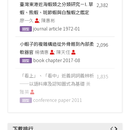
臺灣東港近海蝦類之分類研究－I. 草
2,382
蝦、熊蝦、斑節蝦與白鬚蝦之鑑定
廖一久
; 陳惠彬
journal article
1972-01
類型
小蝦子的複雜構造從外骨骼到內部柔
2,096
軟器官
楊倩惠
; 陳天任
book chapter
2017-08
類型
「看上」、「看中」近義詞詞義辨析
1,835
──以語料庫及認知圖式為基礎
黃
雅英
conference paper
2011
類型
下載排行