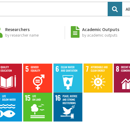
Al
Researchers
Academic Outputs
by researcher name
by academic outputs