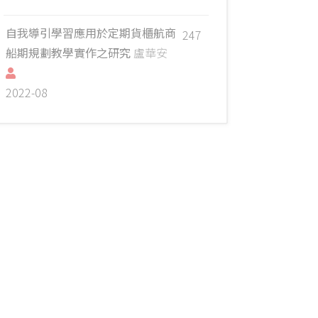
自我導引學習應用於定期貨櫃航商
247
船期規劃教學實作之研究
盧華安
2022-08