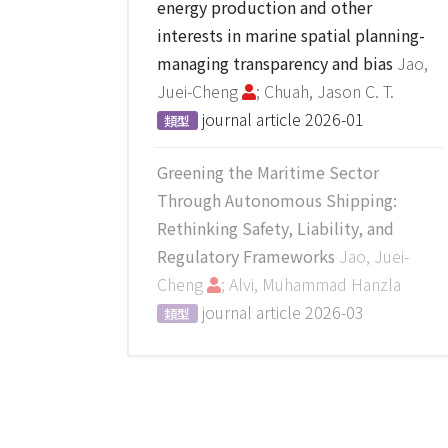
energy production and other
interests in marine spatial planning-
managing transparency and bias
Jao,
Juei-Cheng
; Chuah, Jason C. T.
journal article
2026-01
類型
Greening the Maritime Sector
Through Autonomous Shipping:
Rethinking Safety, Liability, and
Regulatory Frameworks
Jao, Juei-
Cheng
; Alvi, Muhammad Hanzla
journal article
2026-03
類型