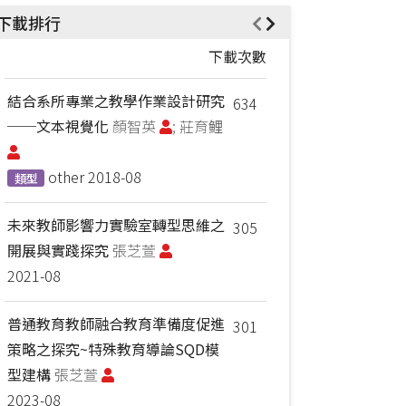
下載排行
下載次數
結合系所專業之教學作業設計研究
634
──文本視覺化
顏智英
; 莊育鲤
other
2018-08
類型
未來教師影響力實驗室轉型思維之
305
開展與實踐探究
張芝萱
2021-08
普通教育教師融合教育準備度促進
301
策略之探究~特殊教育導論SQD模
型建構
張芝萱
2023-08