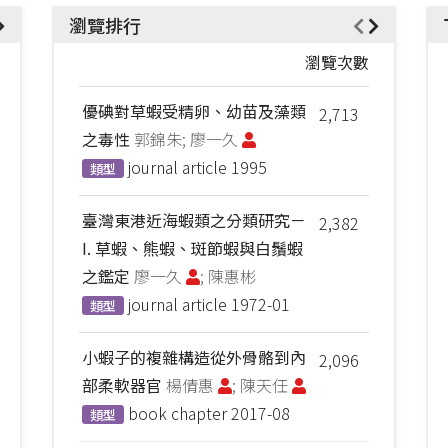
瀏覽排行
瀏覽次數
優碘對草蝦受精卵、幼苗及藻類
2,713
之毒性
郭錦朱; 廖一久
journal article
1995
類型
臺灣東港近海蝦類之分類研究－
2,382
I. 草蝦、熊蝦、斑節蝦與白鬚蝦
之鑑定
廖一久
; 陳惠彬
journal article
1972-01
類型
小蝦子的複雜構造從外骨骼到內
2,096
部柔軟器官
楊倩惠
; 陳天任
book chapter
2017-08
類型