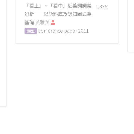
「看上」、「看中」近義詞詞義
1,835
辨析──以語料庫及認知圖式為
基礎
黃雅英
conference paper
2011
類型