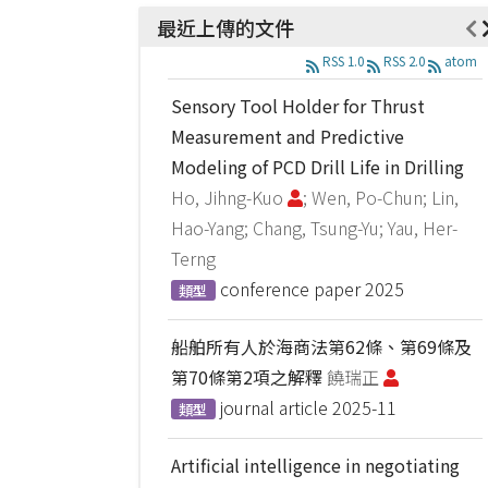
最近上傳的文件
RSS 1.0
RSS 2.0
atom
Sensory Tool Holder for Thrust
Measurement and Predictive
Modeling of PCD Drill Life in Drilling
Ho, Jihng-Kuo
; Wen, Po-Chun; Lin,
Hao-Yang; Chang, Tsung-Yu; Yau, Her-
Terng
conference paper
2025
類型
船舶所有人於海商法第62條、第69條及
第70條第2項之解釋
饒瑞正
journal article
2025-11
類型
Artificial intelligence in negotiating