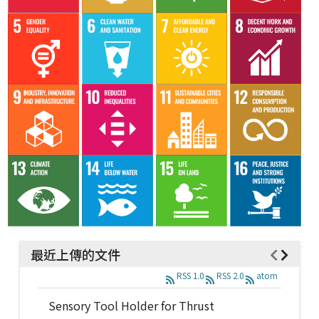
最近上傳的文件
RSS 1.0
RSS 2.0
atom
Sensory Tool Holder for Thrust