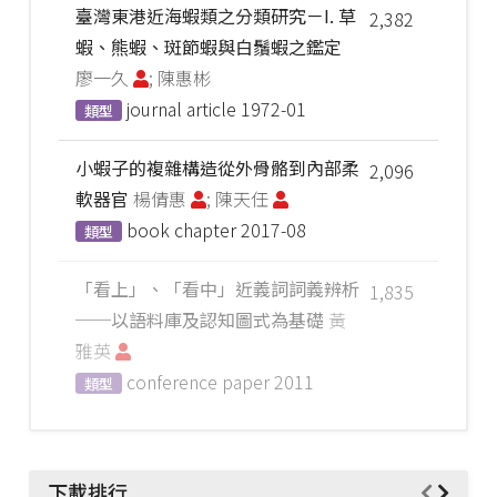
臺灣東港近海蝦類之分類研究－I. 草
2,382
蝦、熊蝦、斑節蝦與白鬚蝦之鑑定
廖一久
; 陳惠彬
journal article
1972-01
類型
小蝦子的複雜構造從外骨骼到內部柔
2,096
軟器官
楊倩惠
; 陳天任
book chapter
2017-08
類型
「看上」、「看中」近義詞詞義辨析
1,835
──以語料庫及認知圖式為基礎
黃
雅英
conference paper
2011
類型
下載排行