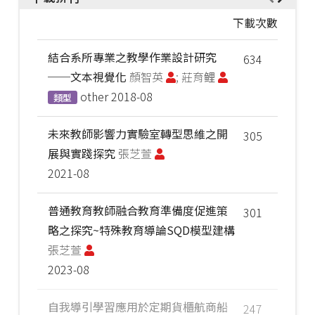
下載次數
結合系所專業之教學作業設計研究
634
──文本視覺化
顏智英
; 莊育鲤
other
2018-08
類型
未來教師影響力實驗室轉型思維之開
305
展與實踐探究
張芝萱
2021-08
普通教育教師融合教育準備度促進策
301
略之探究~特殊教育導論SQD模型建構
張芝萱
2023-08
自我導引學習應用於定期貨櫃航商船
247