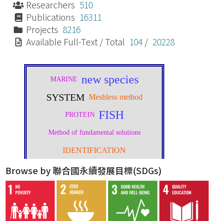
Researchers
510
Publications
16311
Projects
8216
Available Full-Text / Total
104
/
20228
Browse by 聯合國永續發展目標(SDGs)