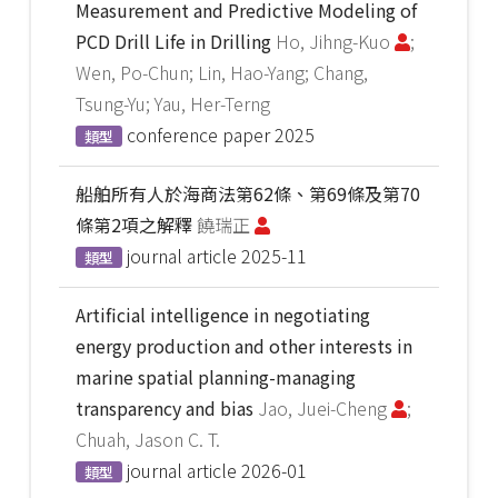
Measurement and Predictive Modeling of
PCD Drill Life in Drilling
Ho, Jihng-Kuo
;
Wen, Po-Chun; Lin, Hao-Yang; Chang,
Tsung-Yu; Yau, Her-Terng
conference paper
2025
類型
船舶所有人於海商法第62條、第69條及第70
條第2項之解釋
饒瑞正
journal article
2025-11
類型
Artificial intelligence in negotiating
energy production and other interests in
marine spatial planning-managing
transparency and bias
Jao, Juei-Cheng
;
Chuah, Jason C. T.
journal article
2026-01
類型