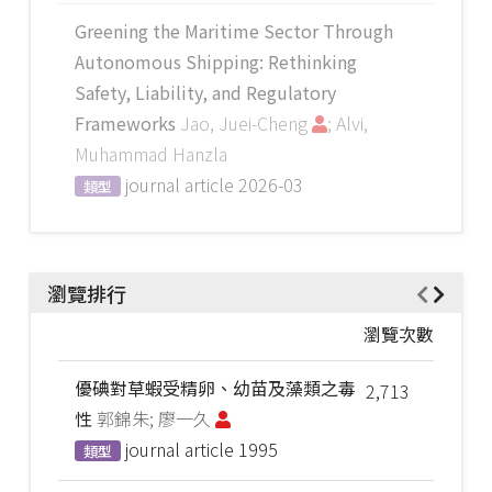
Greening the Maritime Sector Through
Autonomous Shipping: Rethinking
Safety, Liability, and Regulatory
Frameworks
Jao, Juei-Cheng
; Alvi,
Muhammad Hanzla
journal article
2026-03
類型
瀏覽排行
瀏覽次數
優碘對草蝦受精卵、幼苗及藻類之毒
2,713
性
郭錦朱; 廖一久
journal article
1995
類型