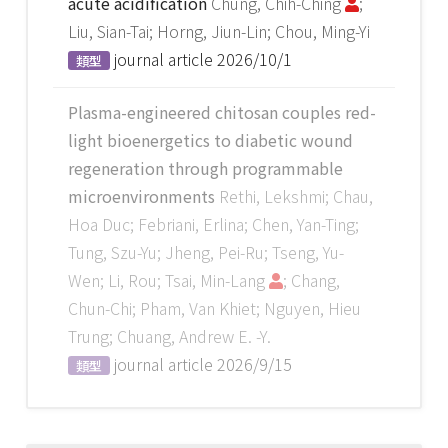
acute acidification
Chung, Chih-Ching
;
Liu, Sian-Tai; Horng, Jiun-Lin; Chou, Ming-Yi
journal article
2026/10/1
類型
Plasma-engineered chitosan couples red-
light bioenergetics to diabetic wound
regeneration through programmable
microenvironments
Rethi, Lekshmi; Chau,
Hoa Duc; Febriani, Erlina; Chen, Yan-Ting;
Tung, Szu-Yu; Jheng, Pei-Ru; Tseng, Yu-
Wen; Li, Rou; Tsai, Min-Lang
; Chang,
Chun-Chi; Pham, Van Khiet; Nguyen, Hieu
Trung; Chuang, Andrew E. -Y.
journal article
2026/9/15
類型