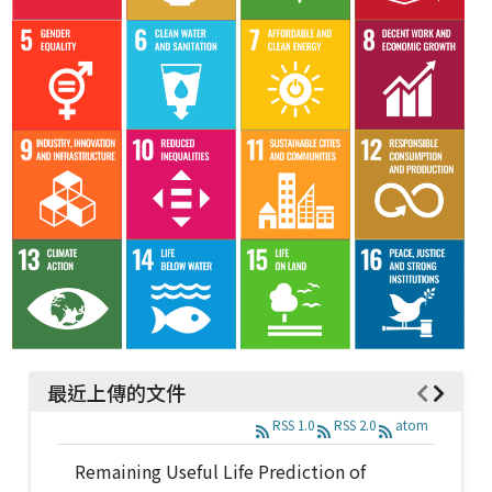
最近上傳的文件
RSS 1.0
RSS 2.0
atom
Remaining Useful Life Prediction of