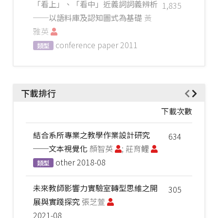
「看上」、「看中」近義詞詞義辨析
1,835
──以語料庫及認知圖式為基礎
黃
雅英
conference paper
2011
類型
下載排行
下載次數
結合系所專業之教學作業設計研究
634
──文本視覺化
顏智英
; 莊育鲤
other
2018-08
類型
未來教師影響力實驗室轉型思維之開
305
展與實踐探究
張芝萱
2021-08