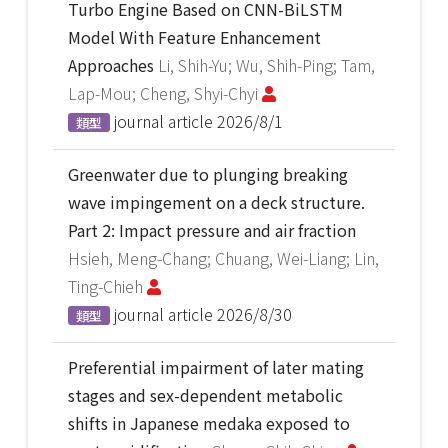
Turbo Engine Based on CNN-BiLSTM
Model With Feature Enhancement
Approaches
Li, Shih-Yu; Wu, Shih-Ping; Tam,
Lap-Mou; Cheng, Shyi-Chyi
journal article
2026/8/1
類型
Greenwater due to plunging breaking
wave impingement on a deck structure.
Part 2: Impact pressure and air fraction
Hsieh, Meng-Chang; Chuang, Wei-Liang; Lin,
Ting-Chieh
journal article
2026/8/30
類型
Preferential impairment of later mating
stages and sex-dependent metabolic
shifts in Japanese medaka exposed to