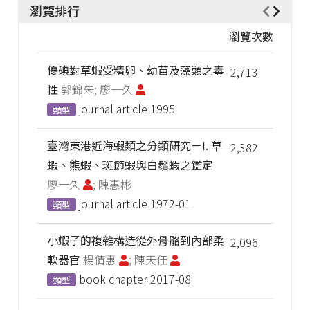
瀏覽排行
瀏覽次數
優碘對草蝦受精卵、幼苗及藻類之毒
2,713
性
郭錦朱; 廖一久
journal article
1995
類型
臺灣東港近海蝦類之分類研究－I. 草
2,382
蝦、熊蝦、斑節蝦與白鬚蝦之鑑定
廖一久
; 陳惠彬
journal article
1972-01
類型
小蝦子的複雜構造從外骨骼到內部柔
2,096
軟器官
楊倩惠
; 陳天任
book chapter
2017-08
類型