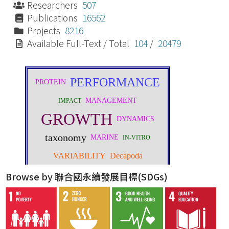
Researchers
507
Publications
16562
Projects
8216
Available Full-Text / Total
104
/
20479
Browse by 聯合國永續發展目標(SDGs)