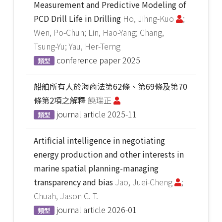
Measurement and Predictive Modeling of
PCD Drill Life in Drilling
Ho, Jihng-Kuo
;
Wen, Po-Chun; Lin, Hao-Yang; Chang,
Tsung-Yu; Yau, Her-Terng
conference paper
2025
類型
船舶所有人於海商法第62條、第69條及第70
條第2項之解釋
饒瑞正
journal article
2025-11
類型
Artificial intelligence in negotiating
energy production and other interests in
marine spatial planning-managing
transparency and bias
Jao, Juei-Cheng
;
Chuah, Jason C. T.
journal article
2026-01
類型