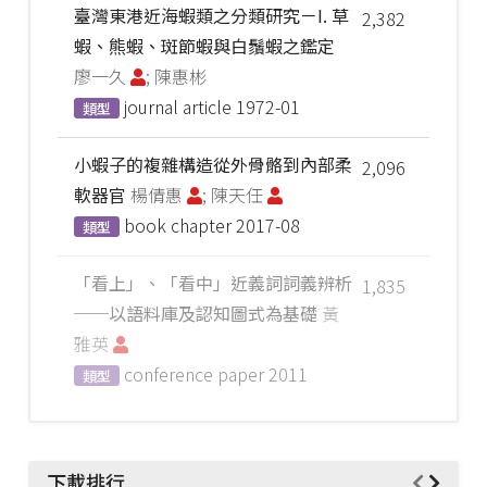
臺灣東港近海蝦類之分類研究－I. 草
2,382
蝦、熊蝦、斑節蝦與白鬚蝦之鑑定
廖一久
; 陳惠彬
journal article
1972-01
類型
小蝦子的複雜構造從外骨骼到內部柔
2,096
軟器官
楊倩惠
; 陳天任
book chapter
2017-08
類型
「看上」、「看中」近義詞詞義辨析
1,835
──以語料庫及認知圖式為基礎
黃
雅英
conference paper
2011
類型
下載排行