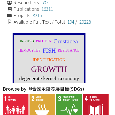
Researchers
507
Publications
16311
Projects
8216
Available Full-Text / Total
104
/
20228
Browse by 聯合國永續發展目標(SDGs)