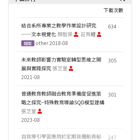
下載次數
結合系所專業之教學作業設計研究
634
──文本視覺化
顏智英
; 莊育鲤
other
2018-08
類型
未來教師影響力實驗室轉型思維之開
305
展與實踐探究
張芝萱
2021-08
普通教育教師融合教育準備度促進策
301
略之探究~特殊教育導論SQD模型建構
張芝萱
2023-08
自我導引學習應用於定期貨櫃航商船
247