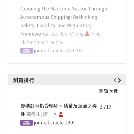
Greening the Maritime Sector Through
Autonomous Shipping: Rethinking
Safety, Liability, and Regulatory
Frameworks
Jao, Juei-Cheng
; Alvi,
Muhammad Hanzla
journal article
2026-03
類型
瀏覽排行
瀏覽次數
優碘對草蝦受精卵、幼苗及藻類之毒
2,713
性
郭錦朱; 廖一久
journal article
1995
類型