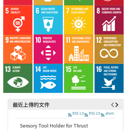
最近上傳的文件
RSS 1.0
RSS 2.0
atom
Sensory Tool Holder for Thrust