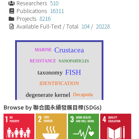
Researchers
510
Publications
16311
Projects
8216
Available Full-Text / Total
104
/
20228
Browse by 聯合國永續發展目標(SDGs)