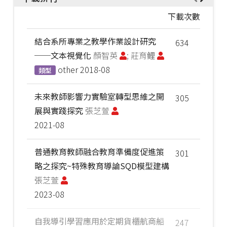
下載次數
結合系所專業之教學作業設計研究
634
──文本視覺化
顏智英
; 莊育鲤
other
2018-08
類型
未來教師影響力實驗室轉型思維之開
305
展與實踐探究
張芝萱
2021-08
普通教育教師融合教育準備度促進策
301
略之探究~特殊教育導論SQD模型建構
張芝萱
2023-08
自我導引學習應用於定期貨櫃航商船
247