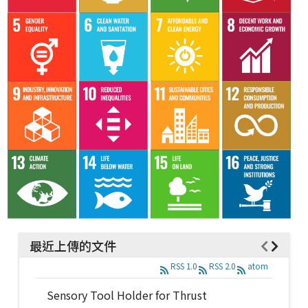
最近上傳的文件
RSS 1.0
RSS 2.0
atom
Sensory Tool Holder for Thrust