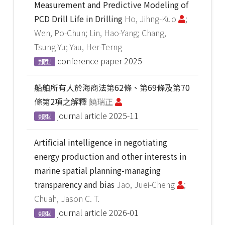
Measurement and Predictive Modeling of
PCD Drill Life in Drilling
Ho, Jihng-Kuo
;
Wen, Po-Chun; Lin, Hao-Yang; Chang,
Tsung-Yu; Yau, Her-Terng
conference paper
2025
類型
船舶所有人於海商法第62條、第69條及第70
條第2項之解釋
饒瑞正
journal article
2025-11
類型
Artificial intelligence in negotiating
energy production and other interests in
marine spatial planning-managing
transparency and bias
Jao, Juei-Cheng
;
Chuah, Jason C. T.
journal article
2026-01
類型