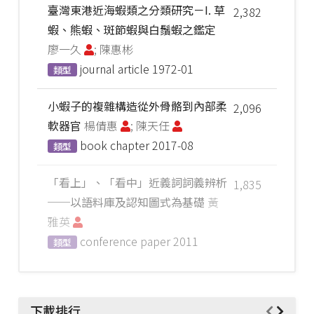
臺灣東港近海蝦類之分類研究－I. 草
2,382
蝦、熊蝦、斑節蝦與白鬚蝦之鑑定
廖一久
; 陳惠彬
journal article
1972-01
類型
小蝦子的複雜構造從外骨骼到內部柔
2,096
軟器官
楊倩惠
; 陳天任
book chapter
2017-08
類型
「看上」、「看中」近義詞詞義辨析
1,835
──以語料庫及認知圖式為基礎
黃
雅英
conference paper
2011
類型
下載排行