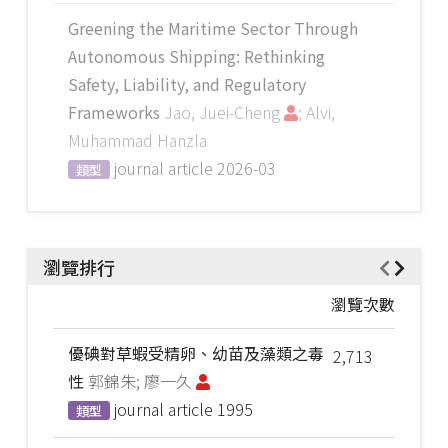
Greening the Maritime Sector Through
Autonomous Shipping: Rethinking
Safety, Liability, and Regulatory
Frameworks
Jao, Juei-Cheng
; Alvi,
Muhammad Hanzla
journal article
2026-03
類型
瀏覽排行
瀏覽次數
優碘對草蝦受精卵、幼苗及藻類之毒
2,713
性
郭錦朱; 廖一久
journal article
1995
類型