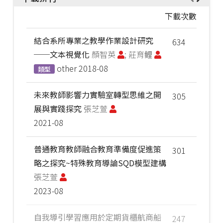
下載次數
結合系所專業之教學作業設計研究
634
──文本視覺化
顏智英
; 莊育鲤
other
2018-08
類型
未來教師影響力實驗室轉型思維之開
305
展與實踐探究
張芝萱
2021-08
普通教育教師融合教育準備度促進策
301
略之探究~特殊教育導論SQD模型建構
張芝萱
2023-08
自我導引學習應用於定期貨櫃航商船
247