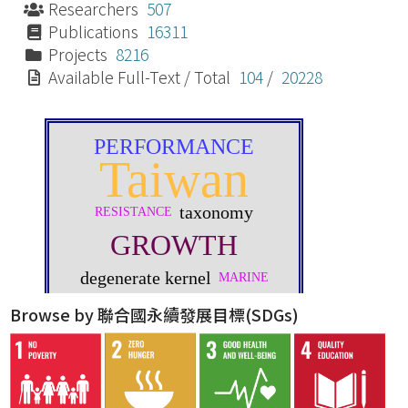
Researchers
507
Publications
16311
Projects
8216
Available Full-Text / Total
104
/
20228
Browse by 聯合國永續發展目標(SDGs)