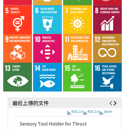
最近上傳的文件
RSS 1.0
RSS 2.0
atom
Sensory Tool Holder for Thrust