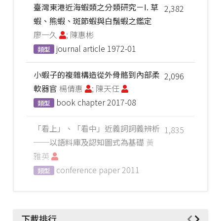
臺灣東港近海蝦類之分類研究－I. 草
2,382
蝦、熊蝦、斑節蝦與白鬚蝦之鑑定
廖一久
; 陳惠彬
journal article
1972-01
類型
小蝦子的複雜構造從外骨骼到內部柔
2,096
軟器官
楊倩惠
; 陳天任
book chapter
2017-08
類型
「看上」、「看中」近義詞詞義辨析
1,835
──以語料庫及認知圖式為基礎
黃
雅英
conference paper
2011
類型
下載排行