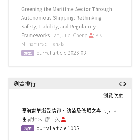
Greening the Maritime Sector Through
Autonomous Shipping: Rethinking
Safety, Liability, and Regulatory
Frameworks
Jao, Juei-Cheng
; Alvi,
Muhammad Hanzla
journal article
2026-03
類型
瀏覽排行
瀏覽次數
優碘對草蝦受精卵、幼苗及藻類之毒
2,713
性
郭錦朱; 廖一久
journal article
1995
類型