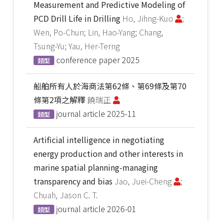
Measurement and Predictive Modeling of
PCD Drill Life in Drilling
Ho, Jihng-Kuo
;
Wen, Po-Chun; Lin, Hao-Yang; Chang,
Tsung-Yu; Yau, Her-Terng
conference paper
2025
類型
船舶所有人於海商法第62條、第69條及第70
條第2項之解釋
饒瑞正
journal article
2025-11
類型
Artificial intelligence in negotiating
energy production and other interests in
marine spatial planning-managing
transparency and bias
Jao, Juei-Cheng
;
Chuah, Jason C. T.
journal article
2026-01
類型