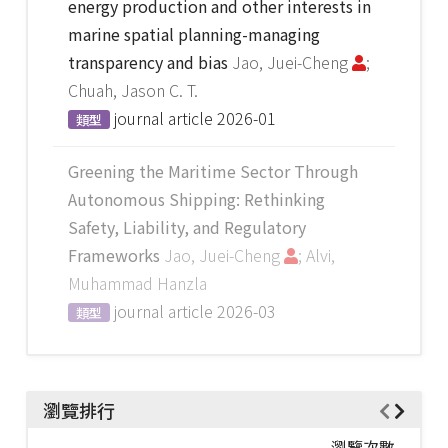
energy production and other interests in
marine spatial planning-managing
transparency and bias
Jao, Juei-Cheng
;
Chuah, Jason C. T.
journal article
2026-01
類型
Greening the Maritime Sector Through
Autonomous Shipping: Rethinking
Safety, Liability, and Regulatory
Frameworks
Jao, Juei-Cheng
; Alvi,
Muhammad Hanzla
journal article
2026-03
類型
瀏覽排行
瀏覽次數