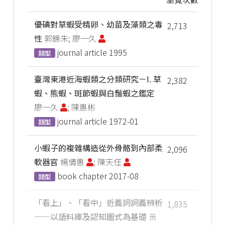
優碘對草蝦受精卵、幼苗及藻類之毒
2,713
性
郭錦朱; 廖一久
journal article
1995
類型
臺灣東港近海蝦類之分類研究－I. 草
2,382
蝦、熊蝦、斑節蝦與白鬚蝦之鑑定
廖一久
; 陳惠彬
journal article
1972-01
類型
小蝦子的複雜構造從外骨骼到內部柔
2,096
軟器官
楊倩惠
; 陳天任
book chapter
2017-08
類型
「看上」、「看中」近義詞詞義辨析
1,835
──以語料庫及認知圖式為基礎
黃