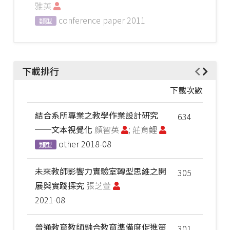
雅英
conference paper
2011
類型
下載排行
下載次數
結合系所專業之教學作業設計研究
634
──文本視覺化
顏智英
; 莊育鲤
other
2018-08
類型
未來教師影響力實驗室轉型思維之開
305
展與實踐探究
張芝萱
2021-08
普通教育教師融合教育準備度促進策
301