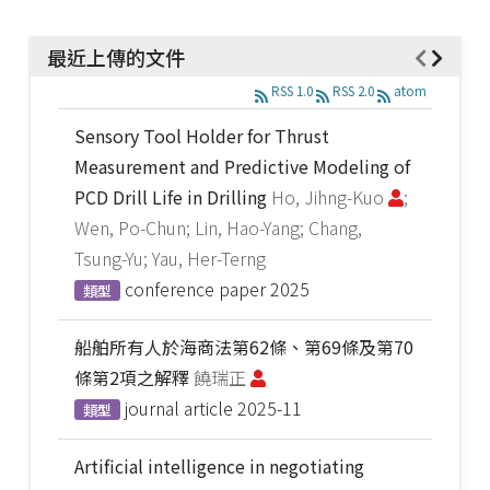
最近上傳的文件
RSS 1.0
RSS 2.0
atom
Sensory Tool Holder for Thrust
Measurement and Predictive Modeling of
PCD Drill Life in Drilling
Ho, Jihng-Kuo
;
Wen, Po-Chun; Lin, Hao-Yang; Chang,
Tsung-Yu; Yau, Her-Terng
conference paper
2025
類型
船舶所有人於海商法第62條、第69條及第70
條第2項之解釋
饒瑞正
journal article
2025-11
類型
Artificial intelligence in negotiating