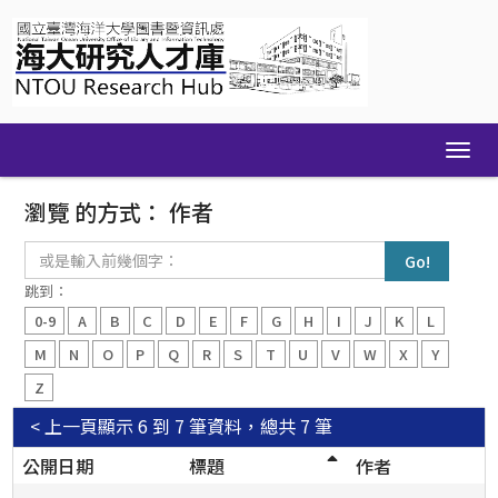
Skip
navigation
瀏覽 的方式： 作者
或
是
輸
跳到：
入
0-9
A
B
C
D
E
F
G
H
I
J
K
L
前
幾
M
N
O
P
Q
R
S
T
U
V
W
X
Y
個
Z
字：
< 上一頁
顯示 6 到 7 筆資料，總共 7 筆
公開日期
標題
作者