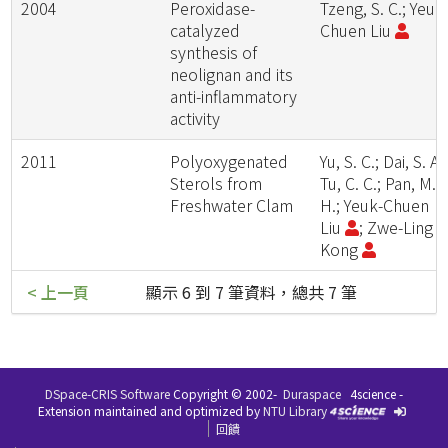
2004
Peroxidase-
Tzeng, S. C.; Yeuk
catalyzed
Chuen Liu
synthesis of
neolignan and its
anti-inflammatory
activity
2011
Polyoxygenated
Yu, S. C.; Dai, S. A.;
Sterols from
Tu, C. C.; Pan, M.
Freshwater Clam
H.; Yeuk-Chuen
Liu
; Zwe-Ling
Kong
< 上一頁
顯示 6 到 7 筆資料，總共 7 筆
DSpace-CRIS Software
Copyright © 2002-
Duraspace
4science -
Extension maintained and optimized by
NTU Library
回饋