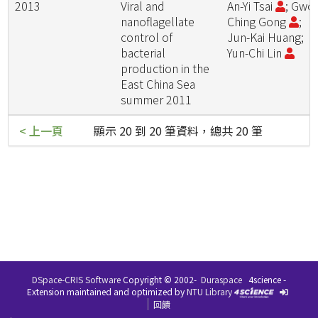
2013
Viral and
An-Yi Tsai
; Gwo
nanoflagellate
Ching Gong
;
control of
Jun-Kai Huang;
bacterial
Yun-Chi Lin
production in the
East China Sea
summer 2011
< 上一頁
顯示 20 到 20 筆資料，總共 20 筆
DSpace-CRIS Software
Copyright © 2002-
Duraspace
4science -
Extension maintained and optimized by
NTU Library
回饋