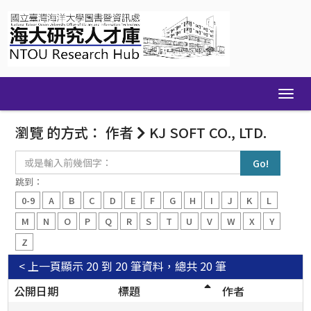
Skip
navigation
瀏覽 的方式： 作者
KJ SOFT CO., LTD.
或
是
輸
跳到：
入
0-9
A
B
C
D
E
F
G
H
I
J
K
L
前
幾
M
N
O
P
Q
R
S
T
U
V
W
X
Y
個
Z
字：
< 上一頁
顯示 20 到 20 筆資料，總共 20 筆
公開日期
標題
作者