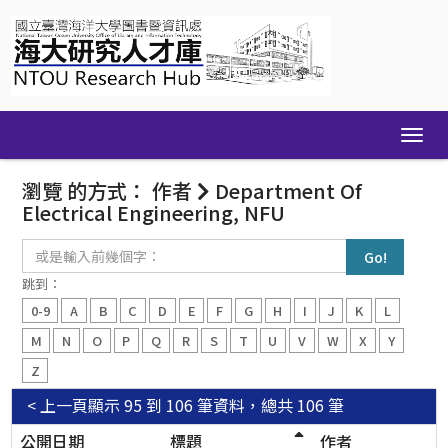
Skip
navigation
瀏覽 的方式： 作者
Department Of
Electrical Engineering, NFU
或
是
輸
跳到：
入
0-9
A
B
C
D
E
F
G
H
I
J
K
L
前
幾
M
N
O
P
Q
R
S
T
U
V
W
X
Y
個
Z
字：
< 上一頁
顯示 95 到 106 筆資料，總共 106 筆
公開日期
標題
作者