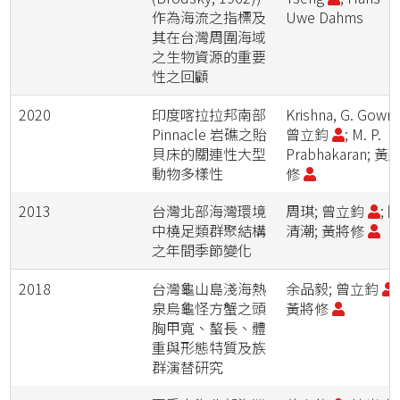
作為海流之指標及
Uwe Dahms
其在台灣周圍海域
之生物資源的重要
性之回顧
2020
印度喀拉拉邦南部
Krishna, G. Gowri;
Pinnacle 岩礁之貽
曾立鈞
; M. P.
貝床的關連性大型
Prabhakaran; 黃
動物多樣性
修
2013
台灣北部海灣環境
周琪; 曾立鈞
; 
中橈足類群聚結構
清潮; 黃將修
之年間季節變化
2018
台灣龜山島淺海熱
余品毅; 曾立鈞
;
泉烏龜怪方蟹之頭
黃將修
胸甲寬、螯長、體
重與形態特質及族
群演替研究