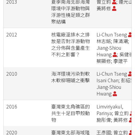
2013
夏季南海北部海灣
曾立鈞
; 連光山;
環境中浮游動物與
黃將修
浮游性橈足類之群
聚結構
2012
核電廠溫排水之排
Li-Chun Tseng
;
放是否對浮游動物
林志銘; 陳清潮;
之分佈與含量產生
Jiang-Shiou
不利之影響？
Hwang
; 吳健德
蔡顯修; 李建平
2010
海洋環境污染對軟
Li-Chun Tseng
;
木軟柳珊瑚之衝擊
Isani Chan; 彭紹宏
Jiang-Shiou
Hwang
2016
臺灣東北角礁區的
Limviriyakul,
共生十足目甲殼動
Parinya; 曾立鈞
物
施彤偉; 黃將修
2020
臺灣東北部海域隆
王彥國; 曾立鈞
;