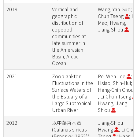
2019
Vertical and
Wang, Yan-Guo; Li
geographic
Chun Tseng
; Li
distribution of
Mao; Hwang,
copepod
Jiang-Shiou
communities at
late summer in
the Amerasian
Basin, Arctic
Ocean
2021
Zooplankton
Pei-Wen Lee
;
Fluctuations in the
Hsiao, Shih-Hui;
Surface Waters of
Heng-Chih Chou
the Estuary of a
; Li-Chun Tseng
Large Subtropical
Hwang, Jiang-
Urban River
Shiou
2012
以中華哲水蚤
Jiang-Shiou
(Calanus sinicus
Hwang
; Li-Chu
(Brodsky, 1962))
Tseng
; Hans-