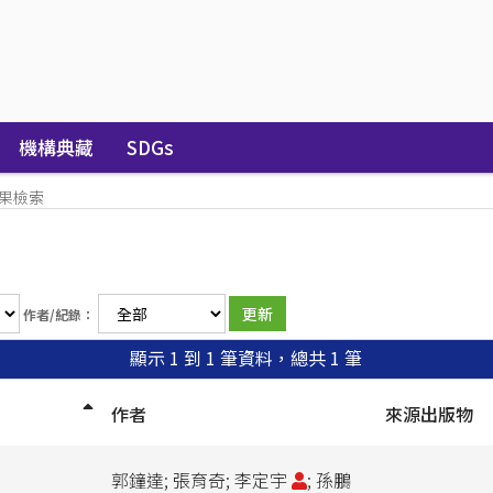
機構典藏
SDGs
果檢索
作者/紀錄：
顯示 1 到 1 筆資料，總共 1 筆
作者
來源出版物
郭鐘達; 張育奇; 李定宇
; 孫鵬