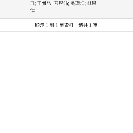
飛; 王貴弘; 陳煜沛; 吳璜坦; 林恩
仕
顯示 1 到 1 筆資料，總共 1 筆