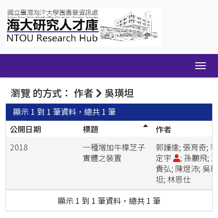
Skip
navigation
瀏覽 的方式： 作者
吳璜坦
顯示 1 到 1 筆資料，總共 1 筆
公開日期
標題
作者
2018
一種增加牛樟芝子
郭鐘達; 張育奇; 
實體之裝置
定宇
; 孫鵬飛; 
貴弘; 陳煜沛; 吳
坦; 林恩仕
顯示 1 到 1 筆資料，總共 1 筆