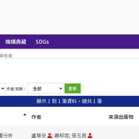
機構典藏
SDGs
果檢索
作者/紀錄：
顯示 1 到 1 筆資料，總共 1 筆
作者
來源出版物
響分析
盧華安
; 蕭郁蓉; 張玉君