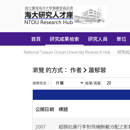
Skip
navigation
首頁
研究成果檢索
研究人員
單位
National Taiwan Ocean University Research Hub
研究成
瀏覽 的方式： 作者
蕭郁蓉
排序方式：
結果/頁面
公開日期
標題
2007
超額託運行李對飛機酬載分配之影