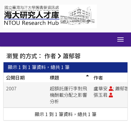
Skip
navigation
瀏覽 的方式： 作者
蕭郁蓉
顯示 1 到 1 筆資料，總共 1 筆
公開日期
標題
作者
2007
超額託運行李對飛
盧華安
; 蕭郁蓉;
機酬載分配之影響
張玉君
分析
顯示 1 到 1 筆資料，總共 1 筆