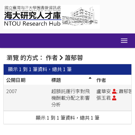
Skip
navigation
瀏覽 的方式： 作者
蕭郁蓉
顯示 1 到 1 筆資料，總共 1 筆
公開日期
標題
作者
2007
超額託運行李對飛
盧華安
; 蕭郁蓉;
機酬載分配之影響
張玉君
分析
顯示 1 到 1 筆資料，總共 1 筆